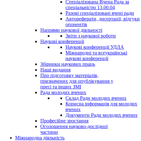
Спеціалізована Вчена Рада за
спеціальністю 13.00.04
Разові спеціалізовані вчені ради
Автореферати, дисертації, відгуки
опонентів
Напрями наукової діяльності
Звіти з наукової роботи
Наукові конференції
Наукові конференції УДЛА
Міжнародні та всеукраїнські
наукові конференції
Збірники наукових праць
Наші видання
Про підготовку матеріалів,
призначених для опублікування у
пресі та інших ЗМІ
Рада молодих вчених
Склад Ради молодих вчених
Корисна інформація для молодих
вчених
Документи Ради молодих вчених
Професійне зростання
Оголошення науково-дослідної
частини
Міжнародна діяльність