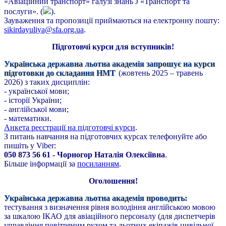
«Авіаційний транспорт» галузі знань J «Транспорт та
послуги». (
).
Зауваження та пропозиції приймаються на електронну пошту:
sikirdayuliya@sfa.org.ua
.
Підготовчі курси для вступників!
Українська державна льотна академія запрошує на курси
підготовки до складання НМТ
(жовтень 2025 – травень
2026) з таких дисциплін:
- української мови;
- історії України;
- англійської мови;
- математики.
Анкета реєстрації на підготовчі курси
.
З питань навчання на підготовчих курсах телефонуйте або
пишіть у Viber:
050 873 56 61 - Чорногор Наталія Олексіївна
.
Більше інформації за
посиланням
.
Оголошення!
Українська державна льотна академія проводить:
тестування з визначення рівня володіння англійською мовою
за шкалою ІКАО для авіаційного персоналу (для диспетчерів
управління повітряним рухом та льотних екіпажів цивільної