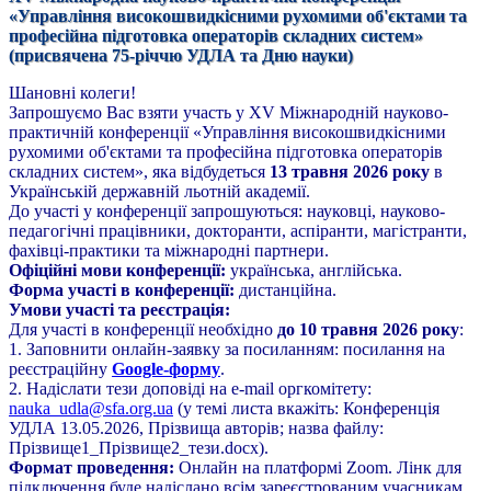
«Управління високошвидкісними рухомими об'єктами та
професійна підготовка операторів складних систем»
(присвячена 75-річчю УДЛА та Дню науки)
Шановні колеги!
Запрошуємо Вас взяти участь у XV Міжнародній науково-
практичній конференції «Управління високошвидкісними
рухомими об'єктами та професійна підготовка операторів
складних систем», яка відбудеться
13 травня 2026 року
в
Українській державній льотній академії.
До участі у конференції запрошуються: науковці, науково-
педагогічні працівники, докторанти, аспіранти, магістранти,
фахівці-практики та міжнародні партнери.
Офіційні мови конференції:
українська, англійська.
Форма участі в конференції:
дистанційна.
Умови участі та реєстрація:
Для участі в конференції необхідно
до 10 травня 2026 року
:
1. Заповнити онлайн-заявку за посиланням: посилання на
реєстраційну
Google-форму
.
2. Надіслати тези доповіді на e-mail оргкомітету:
nauka_udla@sfa.org.ua
(у темі листа вкажіть: Конференція
УДЛА 13.05.2026, Прізвища авторів; назва файлу:
Прізвище1_Прізвище2_тези.docx).
Формат проведення:
Онлайн на платформі Zoom. Лінк для
підключення буде надіслано всім зареєстрованим учасникам