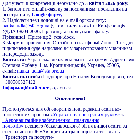
Для участі в конференції необхідно до
3 квітня 2026 року:
1. Заповнити онлайн-заявку за посиланням: посилання на
реєстраційну
Google форму
.
2. Надіслати тези доповіді на e-mail оргкомітету:
nauka_udla@sfa.org.ua
(у темі листа вкажіть: Конференція
УДЛА 08.04.2026, Прізвища авторів; назва файлу:
Прізвище1_Прізвище2_тези.docx.
3. Формат проведення: Онлайн на платформі Zoom. Лінк для
підключення буде надіслано всім зареєстрованим учасникам
напередодні заходу.
Контакти:
Українська державна льотна академія. Адреса: вул.
Степана Чобану, 1, м. Кропивницький, Україна, 25005,
e-mail:
nauka_udla@sfa.org.ua
Контактна особа:
Подопригора Наталія Володимирівна, тел.:
+380506527422
Інформаційний лист
додається.
Оголошення!
Пропонуються для обговорення нові редакції освітньо-
професійних програм
«Управління повітряним рухом»
та
«Аеронавігаційне забезпечення і планування
польотів»
першого (бакалаврського) рівня вищої освіти за
спеціальністю J6 «Авіаційний транспорт» галузі знань J
«Транспорт та послуги».