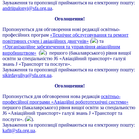
Зауваження та пропозиції приймаються на електронну пошту:
andriipalonyi@sfa.org.ua
.
Оголошення!
Пропонуються для обговорення нові редакції освітньо-
професійних програм
«Технічне обслуговування та ремонт
повітряних суден і авіаційних двигунів»
(
) та
«Організаційне забезпечення та управління авіаційним
виробництвом»
(
) першого (бакалаврського) рівня вищої
освіти за спеціальністю J6 «Авіаційний транспорт» галузі
знань J «Транспорт та послуги».
Зауваження та пропозиції приймаються на електронну пошту:
sikirdayuliya@sfa.org.ua
.
Оголошення!
Пропонується для обговорення нова редакція
освітньо-
професійної програми «Авіаційні робототехнічні системи»
першого (бакалаврського) рівня вищої освіти за спеціальністю
J6 «Авіаційний транспорт» галузі знань J «Транспорт та
послуги». (
).
Зауваження та пропозиції приймаються на електронну пошту:
kafit@sfa.org.ua
.