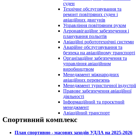
суден
Технічне обслуговування та
ремонт повітряних суден і
авіаційних двигунів
Управління повітряним рухом
Аеронавігаційне забезпечення і
планування польотів
Авіаційні робототехнічні системи
Аварійне обслуговування та
безпека на авіаційному транспорті
Організаційне забезпечення та
управління авіаційним
виробництвом
Менеджмент міжнародних
авіаційних перевезень
Менеджмент туристичної індустрії
Правове забезпечення авіаційної
діяльності
Інформаційний та проєктний
менеджмент
Авіаційний транспорт
Спортивний комплекс
План спортивно - масових заходів УДЛА на 2025-2026