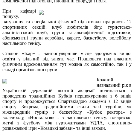
комплексної підготовки, площинні споруди і поля.
При кафедрі
пошуку,
рятування та спеціальної фізичної підготовки працюють 12
спортивних секцій, клуб любителів бігу, туристсько-
альпіністський клуб, групи загальнофізичної підготовки,
абонементні групи аеробіки, карате, баскетболу, волейболу,
настільного тенісу.
Стадіон «Ікар» - найпопулярніше місце здобувачів вищої
освіти у вільний від занять час. Працювати над власним
фізичним вдосконаленням тут можна як самостійно, так і у
складі організованої групи.
Кожний
навчальний рік в
Українській державній льотній академії починається з
проведення традиційних Кубків першокурсника з 6 видів
спорту й продовжується Спартакіадою академії з 12 видів
спорту. Зокрема, традиційними стали такі турніри, як
міжнародний турнір з баскетболу, «Кубок ректора» з
волейболу, «Ностальгія» - з настільного тенісу, товариські
матчі з футболу між гуртожитками УДЛА, спортивно-
розважальні ігри «Козацькі забави» та інші заходи.