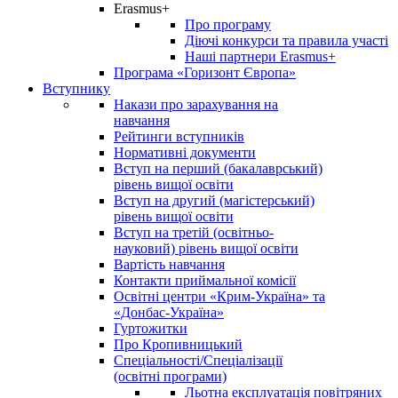
Erasmus+
Про програму
Діючі конкурси та правила участі
Наші партнери Erasmus+
Програма «Горизонт Європа»
Вступнику
Накази про зарахування на
навчання
Рейтинги вступників
Нормативні документи
Вступ на перший (бакалаврський)
рівень вищої освіти
Вступ на другий (магістерський)
рівень вищої освіти
Вступ на третій (освітньо-
науковий) рівень вищої освіти
Вартість навчання
Контакти приймальної комісії
Освітні центри «Крим-Україна» та
«Донбас-Україна»
Гуртожитки
Про Кропивницький
Спеціальності/Спеціалізації
(освітні програми)
Льотна експлуатація повітряних