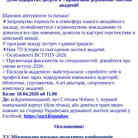
академії!
Шановні абітурієнти та батьки!
✈Запрошуємо поринути в атмосферу нашого авіаційного
закладу, познайомитися з керівництвом, викладачами та
дізнатися все про навчання, дозвілля та кар'єрні перспективи в
цивільній авіації.
У програмі заходу зустріч з адміністрацією:
✈Нам 75! Історія та сьогодення льотної академії.
✅Особливості ВСТУПУ-2026.
✅Презентація факультетів та спеціальностей: дізнайтеся про
умови вступу-2026.
✅Екскурсія академією: майстер-класи: спробуйте себе в
професії вже зараз, відвідування навчальних аудиторій,
бібліотеки, гуртожитків, Алеї авіаторів, спортивного
комплексу академії.
Коли: 18.04.2026 об 11.00
Де:
м.Кропивницький, вул Степана Чобану 1, перший
навчальний корпус (біля літака), або дивіться трансляцію
наживо на сторінці Української державної льотної академії у
Facebook:
https://surl.li/numfaw
Оголошення!
XV Міжнародна науково-практична конференція