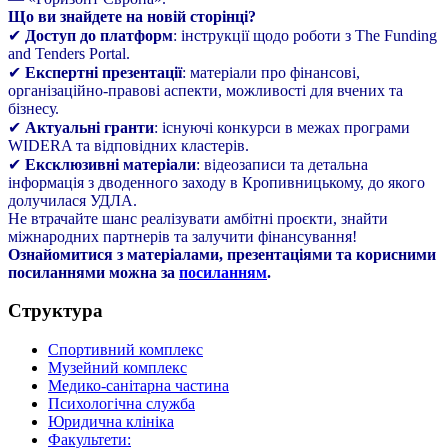
Що ви знайдете на новій сторінці?
✔
Доступ до платформ
: інструкції щодо роботи з The Funding
and Tenders Portal.
✔
Експертні презентації
: матеріали про фінансові,
організаційно-правові аспекти, можливості для вчених та
бізнесу.
✔
Актуальні гранти
: існуючі конкурси в межах програми
WIDERA та відповідних кластерів.
✔
Ексклюзивні матеріали
: відеозаписи та детальна
інформація з дводенного заходу в Кропивницькому, до якого
долучилася УДЛА.
Не втрачайте шанс реалізувати амбітні проєкти, знайти
міжнародних партнерів та залучити фінансування!
Ознайомитися з матеріалами, презентаціями та корисними
посиланнями можна за
посиланням
.
Структура
Спортивний комплекс
Музейний комплекс
Медико-санітарна частина
Психологічна служба
Юридична клініка
Факультети: