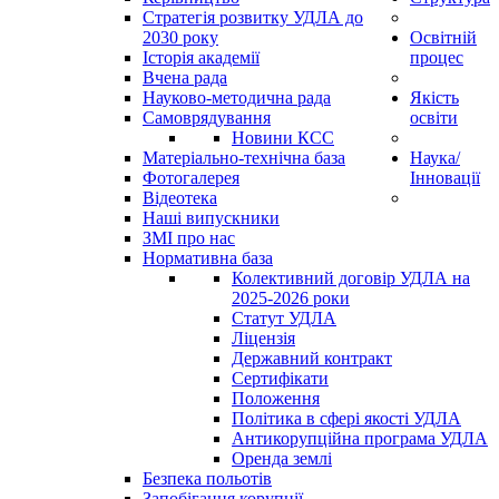
Стратегія розвитку УДЛА до
2030 року
Освітній
Історія академії
процес
Вчена рада
Науково-методична рада
Якість
Самоврядування
освіти
Новини КСС
Матеріально-технічна база
Наука/
Фотогалерея
Інновації
Відеотека
Наші випускники
ЗМІ про нас
Нормативна база
Колективний договір УДЛА на
2025-2026 роки
Статут УДЛА
Ліцензія
Державний контракт
Сертифікати
Положення
Політика в сфері якості УДЛА
Антикорупційна програма УДЛА
Оренда землі
Безпека польотів
Запобігання корупції