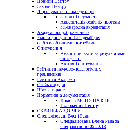
Новини Центру
Заходи Центру
Ліцензування та акредитація
Загальні відомості
Акредитація освітніх програм
Міжнародна акредитація
Академічна доброчесність
Умови доступності академії для
осіб з особливими потребами
Опитування
Аналітичні звіти за результатами
опитувань
Активні опитування
Рейтинги науково-педагогічних
працівників
Рейтинги Академії
Стейкхолдери
Школа гаранта
Нормативна документація
Вимоги МОНУ, НАЗЯВО
Положення Центру
СКРИНЬКА ДОВІРИ
Спеціалізовані Вчені Ради
Спеціалізована Вчена Рада за
спеціальністю 05.22.13