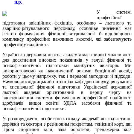
н.р.
У системі
професійної
підготовки авіаційних фахівців, особливо – льотного та
аварійно-рятувального персоналу, особливе значення має
сектор формування фізичної витривалості й відповідного
комплексу професійно важливих якостей, які забезпечують
професійну надійність.
Українська державна льотна академія має широкі можливості
для досягнення високих показників у галузі фізичної та
психофізіологічної підготовки майбутніх авіаторів. Ми
використовуємо як накопичений роками безцінний досвід
роботи у цьому напрямку, так і передові методики й підходи.
Науково-дослідницький потенціал кафедри пошуку, рятування
та спеціальної фізичної підготовки Української державної
льотної академії орієнтований в першу чергу на
вдосконалення системи формування професійної надійності
здобувачів вищої освіти УДЛА засобами фізичної та
психофізіологічної підготовки.
У розпорядженні особистого складу академії легкоатлетичні
доріжки та сектори з резиновим покриттям, тенісний корт, дві
ігрові спортивні зали, зала боротьби, тренажерна зала