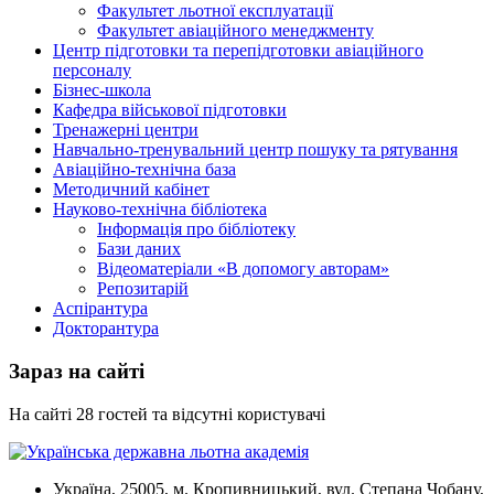
Факультет льотної експлуатації
Факультет авіаційного менеджменту
Центр підготовки та перепідготовки авіаційного
персоналу
Бізнес-школа
Кафедра військової підготовки
Тренажерні центри
Навчально-тренувальний центр пошуку та рятування
Авіаційно-технічна база
Методичний кабінет
Науково-технічна бібліотека
Інформація про бібліотеку
Бази даних
Відеоматеріали «В допомогу авторам»
Репозитарій
Аспірантура
Докторантура
Зараз на сайті
На сайті 28 гостей та відсутні користувачі
Україна, 25005, м. Кропивницький, вул. Степана Чобану,