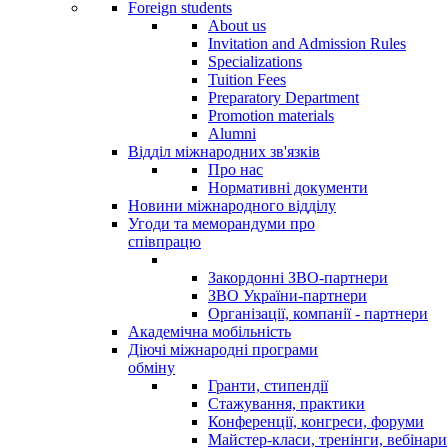
Foreign students
About us
Invitation and Admission Rules
Specializations
Tuition Fees
Preparatory Department
Promotion materials
Alumni
Відділ міжнародних зв'язків
Про нас
Нормативні документи
Новини міжнародного відділу
Угоди та меморандуми про
співпрацю
Закордонні ЗВО-партнери
ЗВО України-партнери
Організації, компанії - партнери
Академічна мобільність
Діючі міжнародні програми
обміну
Гранти, стипендії
Стажування, практики
Конференції, конгреси, форуми
Майстер-класи, тренінги, вебінари