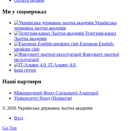
Оплата онлайн
Ми у соцмережах
Українська
державна льотна академія
Телеграм-канал
Льотна академія
European English-
speaking club
Факультет льотної
експлуатації
IT-Альянс 4.0.
Інші групи
Наші партнери
Міжнародний Фонд Соціальної Адаптації
Університет Норд (Норвегія)
© 2026 Українська державна льотна академія
Вхід
Go Top