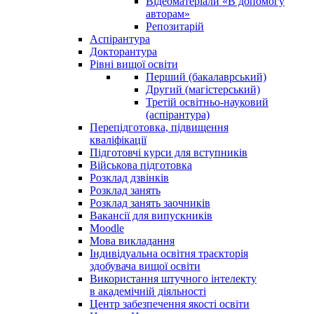
Відеоматеріали «В допомогу
авторам»
Репозитарій
Аспірантура
Докторантура
Рівні вищої освіти
Перший (бакалаврський)
Другий (магістерський)
Третій освітньо-науковий
(аспірантура)
Перепідготовка, підвищення
кваліфікації
Пiдготовчі курси для вступників
Військова підготовка
Розклад дзвінків
Розклад занять
Розклад занять заочників
Вакансії для випускників
Moodle
Мова викладання
Індивідуальна освітня траєкторія
здобувача вищої освіти
Використання штучного інтелекту
в академічній діяльності
Центр забезпечення якості освіти