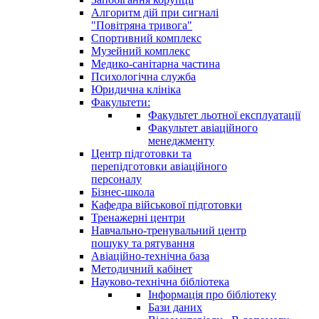
Алгоритм дій при сигналі
"Повітряна тривога"
Спортивний комплекс
Музейний комплекс
Медико-санітарна частина
Психологічна служба
Юридична клініка
Факультети:
Факультет льотної експлуатації
Факультет авіаційного
менеджменту
Центр підготовки та
перепідготовки авіаційного
персоналу
Бізнес-школа
Кафедра військової підготовки
Тренажерні центри
Навчально-тренувальний центр
пошуку та рятування
Авіаційно-технічна база
Методичний кабінет
Науково-технічна бібліотека
Інформація про бібліотеку
Бази даних