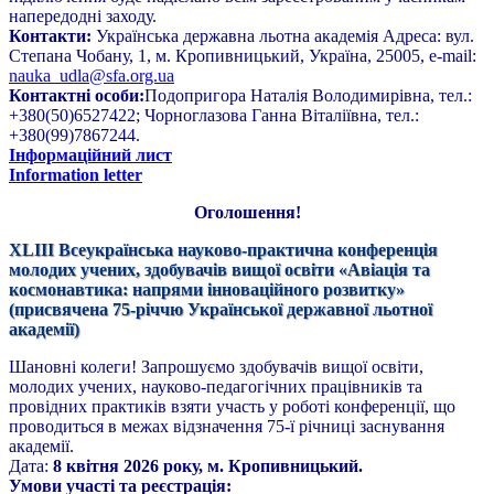
напередодні заходу.
Контакти:
Українська державна льотна академія Адреса: вул.
Степана Чобану, 1, м. Кропивницький, Україна, 25005, e-mail:
nauka_udla@sfa.org.ua
Контактні особи:
Подопригора Наталія Володимирівна, тел.:
+380(50)6527422; Чорноглазова Ганна Віталіївна, тел.:
+380(99)7867244.
Інформаційний лист
Information letter
Оголошення!
XLIII Всеукраїнська науково-практична конференція
молодих учених, здобувачів вищої освіти «Авіація та
космонавтика: напрями інноваційного розвитку»
(присвячена 75-річчю Української державної льотної
академії)
Шановні колеги! Запрошуємо здобувачів вищої освіти,
молодих учених, науково-педагогічних працівників та
провідних практиків взяти участь у роботі конференції, що
проводиться в межах відзначення 75-ї річниці заснування
академії.
Дата:
8 квітня 2026 року, м. Кропивницький.
Умови участі та реєстрація: