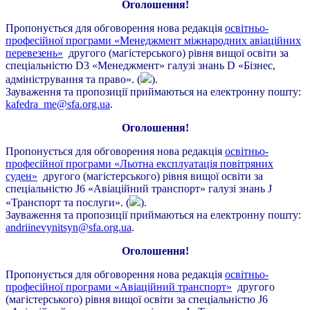
Оголошення!
Пропонується для обговорення нова редакція
освітньо-
професійної програми «Менеджмент міжнародних авіаційних
перевезень»
другого (магістерського) рівня вищої освіти за
спеціальністю D3 «Менеджмент» галузі знань D «Бізнес,
адміністрування та право». (
).
Зауваження та пропозиції приймаються на електронну пошту:
kafedra_me@sfa.org.ua
.
Оголошення!
Пропонується для обговорення нова редакція
освітньо-
професійної програми «Льотна експлуатація повітряних
суден»
другого (магістерського) рівня вищої освіти за
спеціальністю J6 «Авіаційний транспорт» галузі знань J
«Транспорт та послуги». (
).
Зауваження та пропозиції приймаються на електронну пошту:
andriinevynitsyn@sfa.org.ua
.
Оголошення!
Пропонується для обговорення нова редакція
освітньо-
професійної програми «Авіаційний транспорт»
другого
(магістерського) рівня вищої освіти за спеціальністю J6