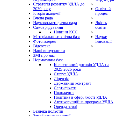
Стратегія розвитку УДЛА до
2030 року
Освітній
Історія академії
процес
Вчена рада
Науково-методична рада
Якість
Самоврядування
освіти
Новини КСС
Матеріально-технічна база
Наука/
Фотогалерея
Інновації
Відеотека
Наші випускники
ЗМІ про нас
Нормативна база
Колективний договір УДЛА на
2025-2026 роки
Статут УДЛА
Ліцензія
Державний контракт
Сертифікати
Положення
Політика в сфері якості УДЛА
Антикорупційна програма УДЛА
Оренда землі
Безпека польотів
Запобігання корупції