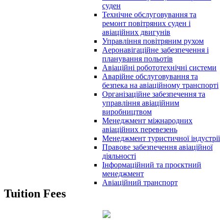
суден
Технічне обслуговування та
ремонт повітряних суден і
авіаційних двигунів
Управління повітряним рухом
Аеронавігаційне забезпечення і
планування польотів
Авіаційні робототехнічні системи
Аварійне обслуговування та
безпека на авіаційному транспорті
Організаційне забезпечення та
управління авіаційним
виробництвом
Менеджмент міжнародних
авіаційних перевезень
Менеджмент туристичної індустрії
Правове забезпечення авіаційної
діяльності
Інформаційний та проєктний
менеджмент
Авіаційний транспорт
Tuition Fees