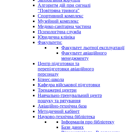
Алгоритм дій при сигналі
"Повітряна тривога"
Спортивний комплекс
Музейний комплекс
Медико-санітарна частина
Психологічна служба
Юридична клініка
Факультети:
Факультет льотної експлуатації
Факультет авіаційного
менеджменту
Центр підготовки та
перепідготовки авіаційного
персоналу
Бізнес-школа
Кафедра військової підготовки
Тренажерні центри
Навчально-тренувальний центр
пошуку та рятування
Авіаційно-технічна база
Методичний кабінет
Науково-технічна бібліотека
Інформація про бібліотеку
Бази даних