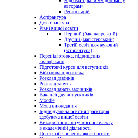
Відеоматеріали «В допомогу
авторам»
Репозитарій
Аспірантура
Докторантура
Рівні вищої освіти
Перший (бакалаврський)
Другий (магістерський)
Третій освітньо-науковий
(аспірантура)
Перепідготовка, підвищення
кваліфікації
Пiдготовчі курси для вступників
Військова підготовка
Розклад дзвінків
Розклад занять
Розклад занять заочників
Вакансії для випускників
Moodle
Мова викладання
Індивідуальна освітня траєкторія
здобувача вищої освіти
Використання штучного інтелекту
в академічній діяльності
Центр забезпечення якості освіти