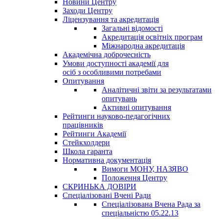
Новини Центру
Заходи Центру
Ліцензування та акредитація
Загальні відомості
Акредитація освітніх програм
Міжнародна акредитація
Академічна доброчесність
Умови доступності академії для
осіб з особливими потребами
Опитування
Аналітичні звіти за результатами
опитувань
Активні опитування
Рейтинги науково-педагогічних
працівників
Рейтинги Академії
Стейкхолдери
Школа гаранта
Нормативна документація
Вимоги МОНУ, НАЗЯВО
Положення Центру
СКРИНЬКА ДОВІРИ
Спеціалізовані Вчені Ради
Спеціалізована Вчена Рада за
спеціальністю 05.22.13