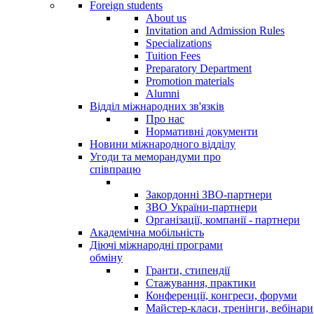
Foreign students
About us
Invitation and Admission Rules
Specializations
Tuition Fees
Preparatory Department
Promotion materials
Alumni
Відділ міжнародних зв'язків
Про нас
Нормативні документи
Новини міжнародного відділу
Угоди та меморандуми про
співпрацю
Закордонні ЗВО-партнери
ЗВО України-партнери
Організації, компанії - партнери
Академічна мобільність
Діючі міжнародні програми
обміну
Гранти, стипендії
Стажування, практики
Конференції, конгреси, форуми
Майстер-класи, тренінги, вебінари