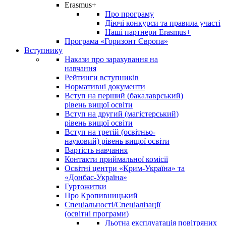
Erasmus+
Про програму
Діючі конкурси та правила участі
Наші партнери Erasmus+
Програма «Горизонт Європа»
Вступнику
Накази про зарахування на
навчання
Рейтинги вступників
Нормативні документи
Вступ на перший (бакалаврський)
рівень вищої освіти
Вступ на другий (магістерський)
рівень вищої освіти
Вступ на третій (освітньо-
науковий) рівень вищої освіти
Вартість навчання
Контакти приймальної комісії
Освітні центри «Крим-Україна» та
«Донбас-Україна»
Гуртожитки
Про Кропивницький
Спеціальності/Спеціалізації
(освітні програми)
Льотна експлуатація повітряних