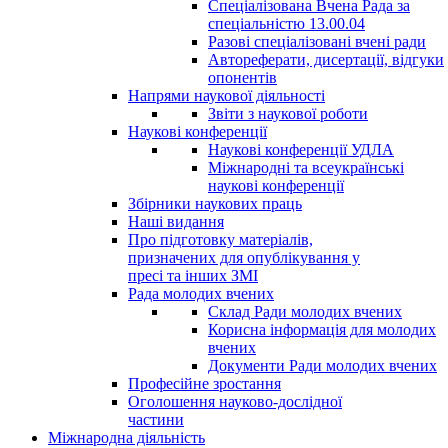
Спеціалізована Вчена Рада за
спеціальністю 13.00.04
Разові спеціалізовані вчені ради
Автореферати, дисертації, відгуки
опонентів
Напрями наукової діяльності
Звіти з наукової роботи
Наукові конференції
Наукові конференції УДЛА
Міжнародні та всеукраїнські
наукові конференції
Збірники наукових праць
Наші видання
Про підготовку матеріалів,
призначених для опублікування у
пресі та інших ЗМІ
Рада молодих вчених
Склад Ради молодих вчених
Корисна інформація для молодих
вчених
Документи Ради молодих вчених
Професійне зростання
Оголошення науково-дослідної
частини
Міжнародна діяльність