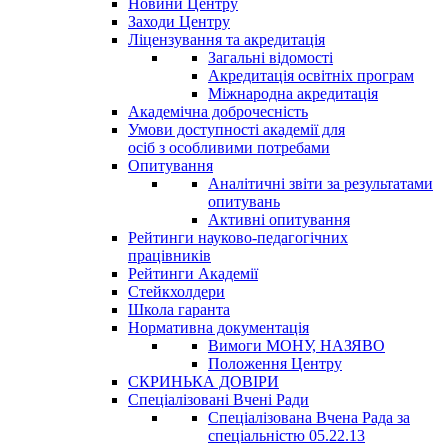
Новини Центру
Заходи Центру
Ліцензування та акредитація
Загальні відомості
Акредитація освітніх програм
Міжнародна акредитація
Академічна доброчесність
Умови доступності академії для
осіб з особливими потребами
Опитування
Аналітичні звіти за результатами
опитувань
Активні опитування
Рейтинги науково-педагогічних
працівників
Рейтинги Академії
Стейкхолдери
Школа гаранта
Нормативна документація
Вимоги МОНУ, НАЗЯВО
Положення Центру
СКРИНЬКА ДОВІРИ
Спеціалізовані Вчені Ради
Спеціалізована Вчена Рада за
спеціальністю 05.22.13