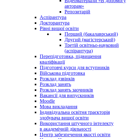
Відеоматеріали «В допомогу
авторам»
Репозитарій
Аспірантура
Докторантура
Рівні вищої освіти
Перший (бакалаврський)
Другий (магістерський)
Третій освітньо-науковий
(аспірантура)
Перепідготовка, підвищення
кваліфікації
Пiдготовчі курси для вступників
Військова підготовка
Розклад дзвінків
Розклад занять
Розклад занять заочників
Вакансії для випускників
Moodle
Мова викладання
Індивідуальна освітня траєкторія
здобувача вищої освіти
Використання штучного інтелекту
в академічній діяльності
Центр забезпечення якості освіти