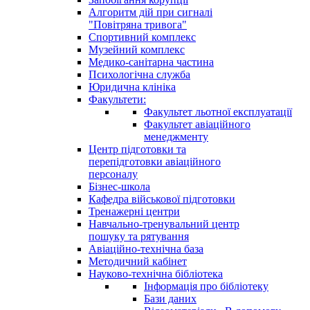
Алгоритм дій при сигналі
"Повітряна тривога"
Спортивний комплекс
Музейний комплекс
Медико-санітарна частина
Психологічна служба
Юридична клініка
Факультети:
Факультет льотної експлуатації
Факультет авіаційного
менеджменту
Центр підготовки та
перепідготовки авіаційного
персоналу
Бізнес-школа
Кафедра військової підготовки
Тренажерні центри
Навчально-тренувальний центр
пошуку та рятування
Авіаційно-технічна база
Методичний кабінет
Науково-технічна бібліотека
Інформація про бібліотеку
Бази даних