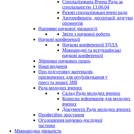
Спеціалізована Вчена Рада за
спеціальністю 13.00.04
Разові спеціалізовані вчені ради
Автореферати, дисертації, відгуки
опонентів
Напрями наукової діяльності
Звіти з наукової роботи
Наукові конференції
Наукові конференції УДЛА
Міжнародні та всеукраїнські
наукові конференції
Збірники наукових праць
Наші видання
Про підготовку матеріалів,
призначених для опублікування у
пресі та інших ЗМІ
Рада молодих вчених
Склад Ради молодих вчених
Корисна інформація для молодих
вчених
Документи Ради молодих вчених
Професійне зростання
Оголошення науково-дослідної
частини
Міжнародна діяльність