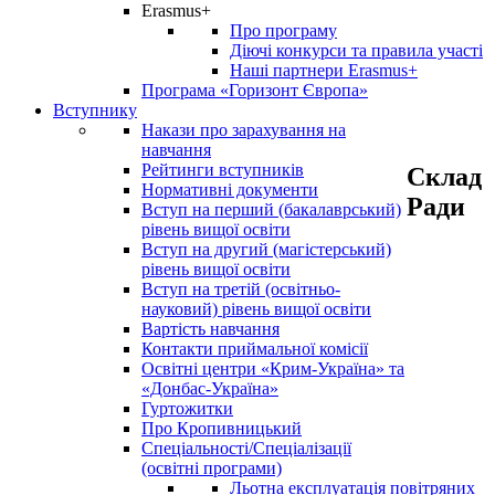
Erasmus+
Про програму
Діючі конкурси та правила участі
Наші партнери Erasmus+
Програма «Горизонт Європа»
Вступнику
Накази про зарахування на
навчання
Рейтинги вступників
Склад
Нормативні документи
Ради
Вступ на перший (бакалаврський)
рівень вищої освіти
Вступ на другий (магістерський)
рівень вищої освіти
Вступ на третій (освітньо-
науковий) рівень вищої освіти
Вартість навчання
Контакти приймальної комісії
Освітні центри «Крим-Україна» та
«Донбас-Україна»
Гуртожитки
Про Кропивницький
Спеціальності/Спеціалізації
(освітні програми)
Льотна експлуатація повітряних