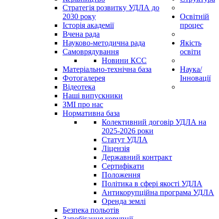
Стратегія розвитку УДЛА до
2030 року
Освітній
Історія академії
процес
Вчена рада
Науково-методична рада
Якість
Самоврядування
освіти
Новини КСС
Матеріально-технічна база
Наука/
Фотогалерея
Інновації
Відеотека
Наші випускники
ЗМІ про нас
Нормативна база
Колективний договір УДЛА на
2025-2026 роки
Статут УДЛА
Ліцензія
Державний контракт
Сертифікати
Положення
Політика в сфері якості УДЛА
Антикорупційна програма УДЛА
Оренда землі
Безпека польотів
Запобігання корупції