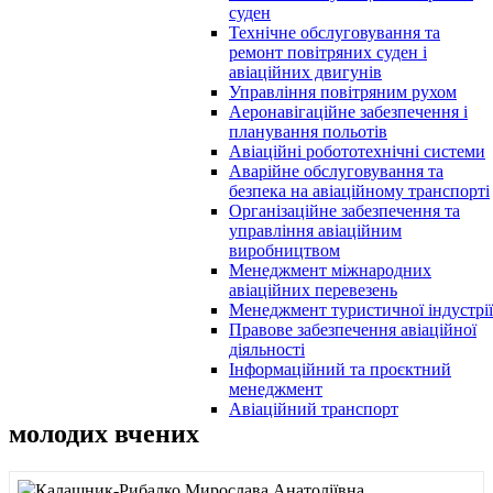
суден
Технічне обслуговування та
ремонт повітряних суден і
авіаційних двигунів
Управління повітряним рухом
Аеронавігаційне забезпечення і
планування польотів
Авіаційні робототехнічні системи
Аварійне обслуговування та
безпека на авіаційному транспорті
Організаційне забезпечення та
управління авіаційним
виробництвом
Менеджмент міжнародних
авіаційних перевезень
Менеджмент туристичної індустрії
Правове забезпечення авіаційної
діяльності
Інформаційний та проєктний
менеджмент
Авіаційний транспорт
молодих вчених