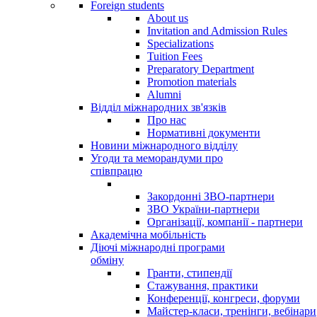
Foreign students
About us
Invitation and Admission Rules
Specializations
Tuition Fees
Preparatory Department
Promotion materials
Alumni
Відділ міжнародних зв'язків
Про нас
Нормативні документи
Новини міжнародного відділу
Угоди та меморандуми про
співпрацю
Закордонні ЗВО-партнери
ЗВО України-партнери
Організації, компанії - партнери
Академічна мобільність
Діючі міжнародні програми
обміну
Гранти, стипендії
Стажування, практики
Конференції, конгреси, форуми
Майстер-класи, тренінги, вебінари