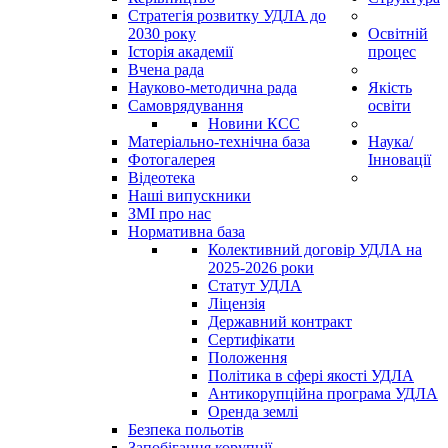
Стратегія розвитку УДЛА до
2030 року
Освітній
Історія академії
процес
Вчена рада
Науково-методична рада
Якість
Самоврядування
освіти
Новини КСС
Матеріально-технічна база
Наука/
Фотогалерея
Інновації
Відеотека
Наші випускники
ЗМІ про нас
Нормативна база
Колективний договір УДЛА на
2025-2026 роки
Статут УДЛА
Ліцензія
Державний контракт
Сертифікати
Положення
Політика в сфері якості УДЛА
Антикорупційна програма УДЛА
Оренда землі
Безпека польотів
Запобігання корупції