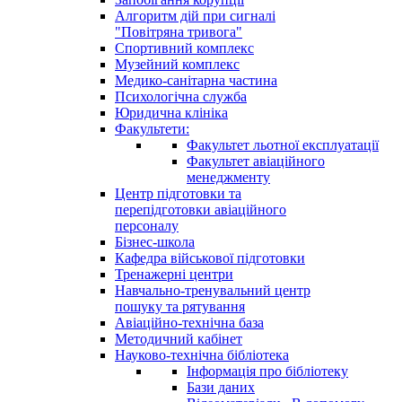
Алгоритм дій при сигналі
"Повітряна тривога"
Спортивний комплекс
Музейний комплекс
Медико-санітарна частина
Психологічна служба
Юридична клініка
Факультети:
Факультет льотної експлуатації
Факультет авіаційного
менеджменту
Центр підготовки та
перепідготовки авіаційного
персоналу
Бізнес-школа
Кафедра військової підготовки
Тренажерні центри
Навчально-тренувальний центр
пошуку та рятування
Авіаційно-технічна база
Методичний кабінет
Науково-технічна бібліотека
Інформація про бібліотеку
Бази даних