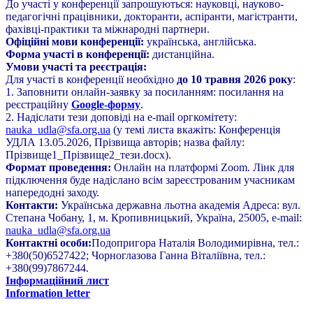
До участі у конференції запрошуються: науковці, науково-
педагогічні працівники, докторанти, аспіранти, магістранти,
фахівці-практики та міжнародні партнери.
Офіційні мови конференції:
українська, англійська.
Форма участі в конференції:
дистанційна.
Умови участі та реєстрація:
Для участі в конференції необхідно
до 10 травня 2026 року
:
1. Заповнити онлайн-заявку за посиланням: посилання на
реєстраційну
Google-форму
.
2. Надіслати тези доповіді на e-mail оргкомітету:
nauka_udla@sfa.org.ua
(у темі листа вкажіть: Конференція
УДЛА 13.05.2026, Прізвища авторів; назва файлу:
Прізвище1_Прізвище2_тези.docx).
Формат проведення:
Онлайн на платформі Zoom. Лінк для
підключення буде надіслано всім зареєстрованим учасникам
напередодні заходу.
Контакти:
Українська державна льотна академія Адреса: вул.
Степана Чобану, 1, м. Кропивницький, Україна, 25005, e-mail:
nauka_udla@sfa.org.ua
Контактні особи:
Подопригора Наталія Володимирівна, тел.:
+380(50)6527422; Чорноглазова Ганна Віталіївна, тел.:
+380(99)7867244.
Інформаційний лист
Information letter