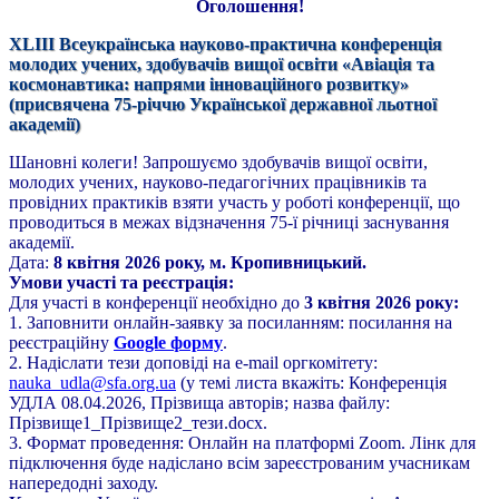
Оголошення!
XLIII Всеукраїнська науково-практична конференція
молодих учених, здобувачів вищої освіти «Авіація та
космонавтика: напрями інноваційного розвитку»
(присвячена 75-річчю Української державної льотної
академії)
Шановні колеги! Запрошуємо здобувачів вищої освіти,
молодих учених, науково-педагогічних працівників та
провідних практиків взяти участь у роботі конференції, що
проводиться в межах відзначення 75-ї річниці заснування
академії.
Дата:
8 квітня 2026 року, м. Кропивницький.
Умови участі та реєстрація:
Для участі в конференції необхідно до
3 квітня 2026 року:
1. Заповнити онлайн-заявку за посиланням: посилання на
реєстраційну
Google форму
.
2. Надіслати тези доповіді на e-mail оргкомітету:
nauka_udla@sfa.org.ua
(у темі листа вкажіть: Конференція
УДЛА 08.04.2026, Прізвища авторів; назва файлу:
Прізвище1_Прізвище2_тези.docx.
3. Формат проведення: Онлайн на платформі Zoom. Лінк для
підключення буде надіслано всім зареєстрованим учасникам
напередодні заходу.