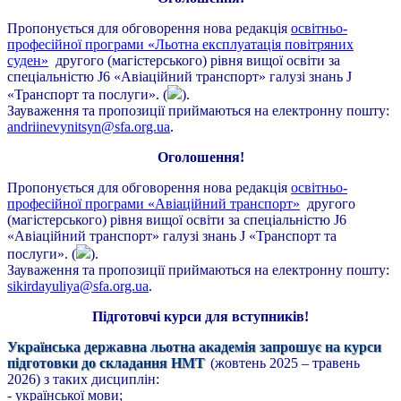
Пропонується для обговорення нова редакція
освітньо-
професійної програми «Льотна експлуатація повітряних
суден»
другого (магістерського) рівня вищої освіти за
спеціальністю J6 «Авіаційний транспорт» галузі знань J
«Транспорт та послуги». (
).
Зауваження та пропозиції приймаються на електронну пошту:
andriinevynitsyn@sfa.org.ua
.
Оголошення!
Пропонується для обговорення нова редакція
освітньо-
професійної програми «Авіаційний транспорт»
другого
(магістерського) рівня вищої освіти за спеціальністю J6
«Авіаційний транспорт» галузі знань J «Транспорт та
послуги». (
).
Зауваження та пропозиції приймаються на електронну пошту:
sikirdayuliya@sfa.org.ua
.
Підготовчі курси для вступників!
Українська державна льотна академія запрошує на курси
підготовки до складання НМТ
(жовтень 2025 – травень
2026) з таких дисциплін:
- української мови;