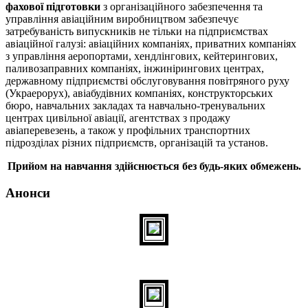
фахової підготовки
з організаційного забезпечення та
управління авіаційним виробництвом забезпечує
затребуваність випускників не тільки на підприємствах
авіаційної галузі: авіаційних компаніях, приватних компаніях
з управління аеропортами, хендлінгових, кейтерингових,
паливозаправних компаніях, інжинірингових центрах,
державному підприємстві обслуговування повітряного руху
(Украерорух), авіабудівних компаніях, конструкторських
бюро, навчальних закладах та навчально-тренувальних
центрах цивільної авіації, агентствах з продажу
авіаперевезень, а також у профільних транспортних
підрозділах різних підприємств, організацій та установ.
Прийом на навчання здійснюється без будь-яких обмежень.
Анонси