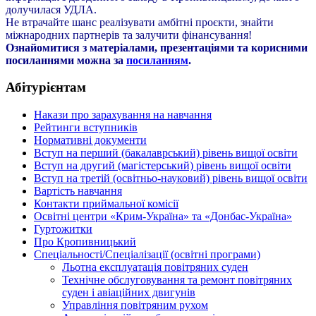
долучилася УДЛА.
Не втрачайте шанс реалізувати амбітні проєкти, знайти
міжнародних партнерів та залучити фінансування!
Ознайомитися з матеріалами, презентаціями та корисними
посиланнями можна за
посиланням
.
Абітурієнтам
Накази про зарахування на навчання
Рейтинги вступників
Нормативні документи
Вступ на перший (бакалаврський) рівень вищої освіти
Вступ на другий (магістерський) рівень вищої освіти
Вступ на третій (освітньо-науковий) рівень вищої освіти
Вартість навчання
Контакти приймальної комісії
Освітні центри «Крим-Україна» та «Донбас-Україна»
Гуртожитки
Про Кропивницький
Спеціальності/Спеціалізації (освітні програми)
Льотна експлуатація повітряних суден
Технічне обслуговування та ремонт повітряних
суден і авіаційних двигунів
Управління повітряним рухом