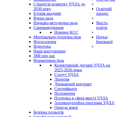
Стратегія розвитку УДЛА до
2030 року
Освітній
Історія академії
процес
Вчена рада
Науково-методична рада
Якість
Самоврядування
освіти
Новини КСС
Матеріально-технічна база
Наука/
Фотогалерея
Інновації
Відеотека
Наші випускники
ЗМІ про нас
Нормативна база
Колективний договір УДЛА на
2025-2026 роки
Статут УДЛА
Ліцензія
Державний контракт
Сертифікати
Положення
Політика в сфері якості УДЛА
Антикорупційна програма УДЛА
Оренда землі
Безпека польотів
Запобігання корупції