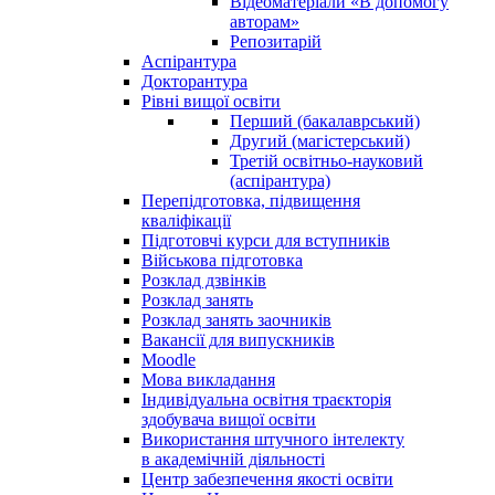
Відеоматеріали «В допомогу
авторам»
Репозитарій
Аспірантура
Докторантура
Рівні вищої освіти
Перший (бакалаврський)
Другий (магістерський)
Третій освітньо-науковий
(аспірантура)
Перепідготовка, підвищення
кваліфікації
Пiдготовчі курси для вступників
Військова підготовка
Розклад дзвінків
Розклад занять
Розклад занять заочників
Вакансії для випускників
Moodle
Мова викладання
Індивідуальна освітня траєкторія
здобувача вищої освіти
Використання штучного інтелекту
в академічній діяльності
Центр забезпечення якості освіти