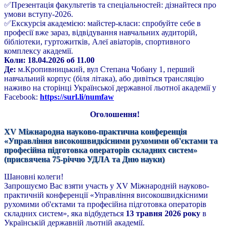
✅Презентація факультетів та спеціальностей: дізнайтеся про
умови вступу-2026.
✅Екскурсія академією: майстер-класи: спробуйте себе в
професії вже зараз, відвідування навчальних аудиторій,
бібліотеки, гуртожитків, Алеї авіаторів, спортивного
комплексу академії.
Коли: 18.04.2026 об 11.00
Де:
м.Кропивницький, вул Степана Чобану 1, перший
навчальний корпус (біля літака), або дивіться трансляцію
наживо на сторінці Української державної льотної академії у
Facebook:
https://surl.li/numfaw
Оголошення!
XV Міжнародна науково-практична конференція
«Управління високошвидкісними рухомими об'єктами та
професійна підготовка операторів складних систем»
(присвячена 75-річчю УДЛА та Дню науки)
Шановні колеги!
Запрошуємо Вас взяти участь у XV Міжнародній науково-
практичній конференції «Управління високошвидкісними
рухомими об'єктами та професійна підготовка операторів
складних систем», яка відбудеться
13 травня 2026 року
в
Українській державній льотній академії.