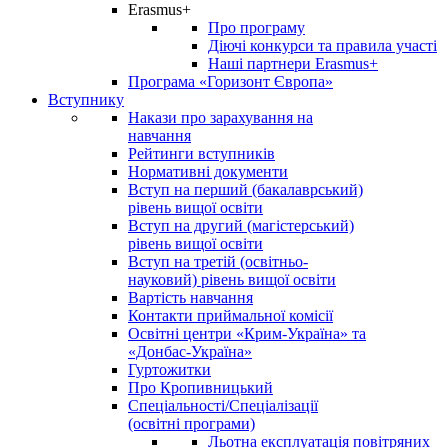
Erasmus+
Про програму
Діючі конкурси та правила участі
Наші партнери Erasmus+
Програма «Горизонт Європа»
Вступнику
Накази про зарахування на
навчання
Рейтинги вступників
Нормативні документи
Вступ на перший (бакалаврський)
рівень вищої освіти
Вступ на другий (магістерський)
рівень вищої освіти
Вступ на третій (освітньо-
науковий) рівень вищої освіти
Вартість навчання
Контакти приймальної комісії
Освітні центри «Крим-Україна» та
«Донбас-Україна»
Гуртожитки
Про Кропивницький
Спеціальності/Спеціалізації
(освітні програми)
Льотна експлуатація повітряних