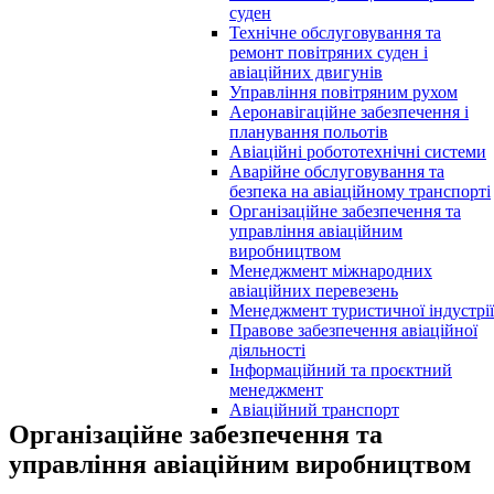
суден
Технічне обслуговування та
ремонт повітряних суден і
авіаційних двигунів
Управління повітряним рухом
Аеронавігаційне забезпечення і
планування польотів
Авіаційні робототехнічні системи
Аварійне обслуговування та
безпека на авіаційному транспорті
Організаційне забезпечення та
управління авіаційним
виробництвом
Менеджмент міжнародних
авіаційних перевезень
Менеджмент туристичної індустрії
Правове забезпечення авіаційної
діяльності
Інформаційний та проєктний
менеджмент
Авіаційний транспорт
Організаційне забезпечення та
управління авіаційним виробництвом