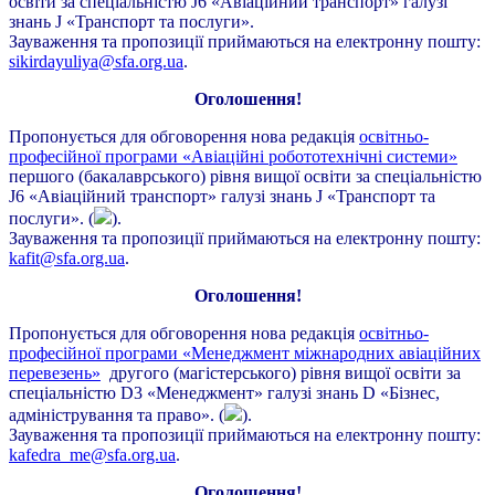
освіти за спеціальністю J6 «Авіаційний транспорт» галузі
знань J «Транспорт та послуги».
Зауваження та пропозиції приймаються на електронну пошту:
sikirdayuliya@sfa.org.ua
.
Оголошення!
Пропонується для обговорення нова редакція
освітньо-
професійної програми «Авіаційні робототехнічні системи»
першого (бакалаврського) рівня вищої освіти за спеціальністю
J6 «Авіаційний транспорт» галузі знань J «Транспорт та
послуги». (
).
Зауваження та пропозиції приймаються на електронну пошту:
kafit@sfa.org.ua
.
Оголошення!
Пропонується для обговорення нова редакція
освітньо-
професійної програми «Менеджмент міжнародних авіаційних
перевезень»
другого (магістерського) рівня вищої освіти за
спеціальністю D3 «Менеджмент» галузі знань D «Бізнес,
адміністрування та право». (
).
Зауваження та пропозиції приймаються на електронну пошту:
kafedra_me@sfa.org.ua
.
Оголошення!