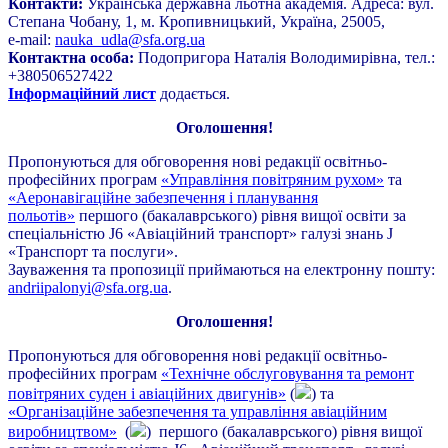
Контакти:
Українська державна льотна академія. Адреса: вул.
Степана Чобану, 1, м. Кропивницький, Україна, 25005,
e-mail:
nauka_udla@sfa.org.ua
Контактна особа:
Подопригора Наталія Володимирівна, тел.:
+380506527422
Інформаційний лист
додається.
Оголошення!
Пропонуються для обговорення нові редакції освітньо-
професійних програм
«Управління повітряним рухом»
та
«Аеронавігаційне забезпечення і планування
польотів»
першого (бакалаврського) рівня вищої освіти за
спеціальністю J6 «Авіаційний транспорт» галузі знань J
«Транспорт та послуги».
Зауваження та пропозиції приймаються на електронну пошту:
andriipalonyi@sfa.org.ua
.
Оголошення!
Пропонуються для обговорення нові редакції освітньо-
професійних програм
«Технічне обслуговування та ремонт
повітряних суден і авіаційних двигунів»
(
) та
«Організаційне забезпечення та управління авіаційним
виробництвом»
(
) першого (бакалаврського) рівня вищої