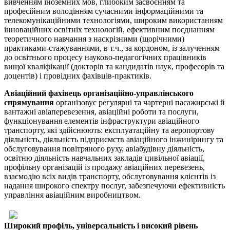
вивченням іноземних мов, глибоким засвоєнням та
професійним володінням сучасними інформаційними та
телекомунікаційними технологіями, широким використанням
інноваційних освітніх технологій, ефективним поєднанням
теоретичного навчання з наскрізними (щорічними)
практиками-стажуваннями, в т.ч., за кордоном, із залученням
до освітнього процесу науково-педагогічних працівників
вищої кваліфікації (докторів та кандидатів наук, професорів та
доцентів) і провідних фахівців-практиків.
Авіаційний фахівець організаційно-управлінського
спрямування
організовує регулярні та чартерні пасажирські й
вантажні авіаперевезення, авіаційні роботи та послуги,
функціонування елементів інфраструктури авіаційного
транспорту, які здійснюють: експлуатаційну та аеропортову
діяльність, діяльність підприємств авіаційного інжинірингу та
обслуговування повітряного руху, авіабудівну діяльність,
освітню діяльність навчальних закладів цивільної авіації,
профільну організацій із продажу авіаційних перевезень,
взаємодію всіх видів транспорту, обслуговування клієнтів із
надання широкого спектру послуг, забезпечуючи ефективність
управління авіаційним виробництвом.
Широкий профіль, універсальність і високий рівень