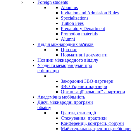
Foreign students
About us
Invitation and Admission Rules
Specializations
Tuition Fees
Preparatory Department
Promotion materials
Alumni
Відділ міжнародних зв'язків
Про нас
Нормативні документи
Новини міжнародного відділу
Угоди та меморандуми про
співпрацю
Закордонні ЗВО-партнери
ЗВО України-партнери
Організації, компанії - партнери
Академічна мобільність
Діючі міжнародні програми
обміну
Гранти, стипендії
Стажування, практики
Конференції, конгреси, форуми
Майстер-класи, тренінги, вебінари