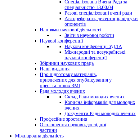
Спеціалізована Вчена Рада за
спеціальністю 13.00.04
Разові спеціалізовані вчені ради
Автореферати, дисертації, відгуки
опонентів
Напрями наукової діяльності
Звіти з наукової роботи
Наукові конференції
Наукові конференції УДЛА
Міжнародні та всеукраїнські
наукові конференції
Збірники наукових праць
Наші видання
Про підготовку матеріалів,
призначених для опублікування у
пресі та інших ЗМІ
Рада молодих вчених
Склад Ради молодих вчених
Корисна інформація для молодих
вчених
Документи Ради молодих вчених
Професійне зростання
Оголошення науково-дослідної
частини
Міжнародна діяльність