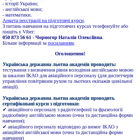
- історії України;
- англійської мови;
- математики.
Анкета реєстрації на підготовчі курси
.
З питань навчання на підготовчих курсах телефонуйте або
пишіть у Viber:
050 873 56 61 - Чорногор Наталія Олексіївна
.
Більше інформації за
посиланням
.
Оголошення!
Українська державна льотна академія проводить:
тестування з визначення рівня володіння англійською мовою
за шкалою ІКАО для авіаційного персоналу (для диспетчерів
управління повітряним рухом та льотних екіпажів цивільної
авіації).
Українська державна льотна академія проводить
сертифіковані курси з підготовки:
✔ авіаційного персоналу з радіотелефонії та фразеології
радіообміну англійською мовою (очна та дистанційна форми
навчання);
✔ авіаційного персоналу відповідно до вимог ІКАО з
авіаційної англійської мови (очна та дистанційна форми
навчання)