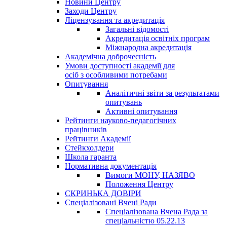
Новини Центру
Заходи Центру
Ліцензування та акредитація
Загальні відомості
Акредитація освітніх програм
Міжнародна акредитація
Академічна доброчесність
Умови доступності академії для
осіб з особливими потребами
Опитування
Аналітичні звіти за результатами
опитувань
Активні опитування
Рейтинги науково-педагогічних
працівників
Рейтинги Академії
Стейкхолдери
Школа гаранта
Нормативна документація
Вимоги МОНУ, НАЗЯВО
Положення Центру
СКРИНЬКА ДОВІРИ
Спеціалізовані Вчені Ради
Спеціалізована Вчена Рада за
спеціальністю 05.22.13