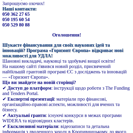
Запрошуємо охочих!
Наші контакти:
050 362 27 65
050 195 60 54
050 529 80 88
Оголошення!
Шукаєте фінансування для своїх наукових ідей та
інновацій? Програма «Горизонт Європа» відкриває нові
можливості для УДЛА!
Шановні викладачі, науковці та здобувачі вищої освіти!
На нашому сайті з'явився новий розділ, присвячений
найбільшій грантовій програмі ЄС з досліджень та інновацій
— «Горизонт Європа».
Що ви знайдете на новій сторінці?
✔
Доступ до платформ
: інструкції щодо роботи з The Funding
and Tenders Portal.
✔
Експертні презентації
: матеріали про фінансові,
організаційно-правові аспекти, можливості для вчених та
бізнесу.
✔
Актуальні гранти
: існуючі конкурси в межах програми
WIDERA та відповідних кластерів.
✔
Ексклюзивні матеріали
: відеозаписи та детальна
інформація з дводенного заходу в Кропивницькому, до якого