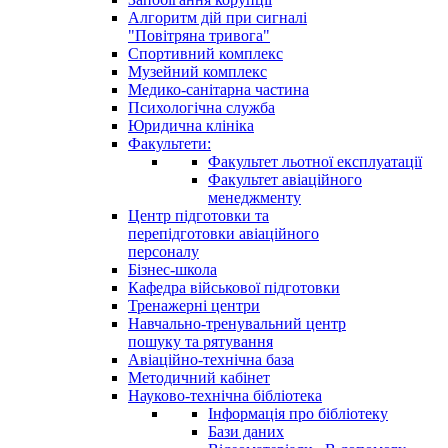
Алгоритм дій при сигналі
"Повітряна тривога"
Спортивний комплекс
Музейний комплекс
Медико-санітарна частина
Психологічна служба
Юридична клініка
Факультети:
Факультет льотної експлуатації
Факультет авіаційного
менеджменту
Центр підготовки та
перепідготовки авіаційного
персоналу
Бізнес-школа
Кафедра військової підготовки
Тренажерні центри
Навчально-тренувальний центр
пошуку та рятування
Авіаційно-технічна база
Методичний кабінет
Науково-технічна бібліотека
Інформація про бібліотеку
Бази даних