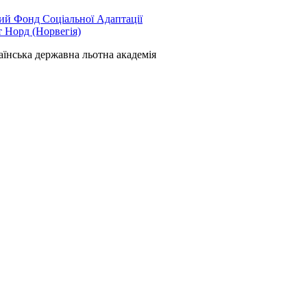
й Фонд Соціальної Адаптації
т Норд (Норвегія)
аїнська державна льотна академія