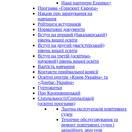
Наші партнери Erasmus+
Програма «Горизонт Європа»
Накази про зарахування на
навчання
Рейтинги вступників
Нормативні документи
Вступ на перший (бакалаврський)
рівень вищої освіти
Вступ на другий (магістерський)
рівень вищої освіти
Вступ на третій (освітньо-
науковий) рівень вищої освіти
Вартість навчання
Контакти приймальної комісії
Освітні центри «Крим-Україна» та
«Донбас-Україна»
Гуртожитки
Про Кропивницький
Спеціальності/Спеціалізації
(освітні програми)
Льотна експлуатація повітряних
суден
Технічне обслуговування та
ремонт повітряних суден і
авіаційних двигунів