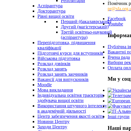
Репозитарій
Помічник ре
Аспірантура
pr@sfa.org.
Докторантура
Рівні вищої освіти
Facebook
Перший (бакалаврський)
Youtube
Другий (магістерський)
Третій освітньо-науковий
Інформац
(аспірантура)
Перепідготовка, підвищення
Публічна і
кваліфікації
Вакантні п
Пiдготовчі курси для вступників
Вчена рада
Військова підготовка
Вибори рек
Розклад дзвінків
Оплата онл
Розклад занять
Розклад занять заочників
Ми у со
Вакансії для випускників
Moodle
Мова викладання
Індивідуальна освітня траєкторія
здобувача вищої освіти
Використання штучного інтелекту
в академічній діяльності
Центр забезпечення якості освіти
Інші групи
Новини Центру
Заходи Центру
Наші па