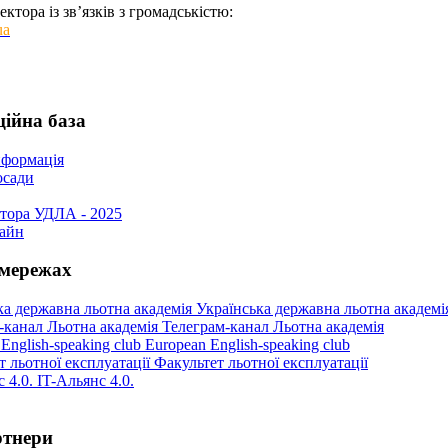
ктора із зв’язків з громадськістю:
ua
ійна база
нформація
осади
тора УДЛА - 2025
айн
цмережах
Українська державна льотна академі
Телеграм-канал Льотна академія
European English-speaking club
Факультет льотної експлуатації
IT-Альянс 4.0.
ртнери