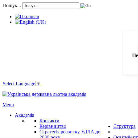
Пошук...
Пе
Select Language
▼
Menu
Академія
Контакти
Керівництво
Структура
Стратегія розвитку УДЛА до
2030 року
Освітній п