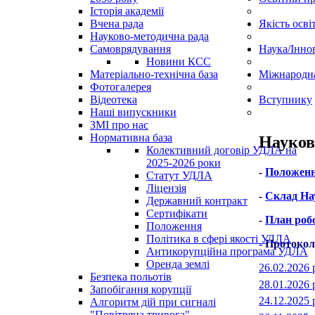
Історія академії
Вчена рада
Якість осві
Науково-методична рада
Самоврядування
Наука/Іннов
Новини КСС
Матеріально-технічна база
Міжнародна
Фотогалерея
Відеотека
Вступнику
Наші випускники
ЗМІ про нас
Нормативна база
Науков
Колективний договір УДЛА на
2025-2026 роки
-
Положення
Статут УДЛА
Ліцензія
-
Склад Нау
Державний контракт
Сертифікати
-
План робо
Положення
Політика в сфері якості УДЛА
- Протокол
Антикорупційна програма УДЛА
Оренда землі
26.02.2026
Безпека польотів
28.01.2026
Запобігання корупції
24.12.2025
Алгоритм дій при сигналі
"Повітряна тривога"