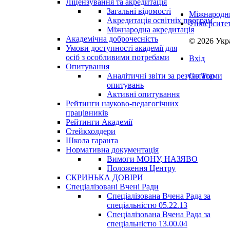
Ліцензування та акредитація
Загальні відомості
Міжнародни
Акредитація освітніх програм
Університе
Міжнародна акредитація
Академічна доброчесність
© 2026 Укр
Умови доступності академії для
осіб з особливими потребами
Вхід
Опитування
Аналітичні звіти за результатами
Go Top
опитувань
Активні опитування
Рейтинги науково-педагогічних
працівників
Рейтинги Академії
Стейкхолдери
Школа гаранта
Нормативна документація
Вимоги МОНУ, НАЗЯВО
Положення Центру
СКРИНЬКА ДОВІРИ
Спеціалізовані Вчені Ради
Спеціалізована Вчена Рада за
спеціальністю 05.22.13
Спеціалізована Вчена Рада за
спеціальністю 13.00.04