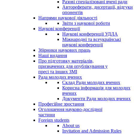
Разові спеціалізовані вчені ради
Автореферати, дисертації, відгуки
опонентів
Напрями наукової діяльності
Звіти з наукової роботи
Наукові конференції
Наукові конференції УДЛА
Міжнародні та всеукраїнські
наукові конференції
Збірники наукових праць
Наші видання
Про підготовку матеріалів,
призначених для опублікування у
пресі та інших ЗМІ
Рада молодих вчених
Склад Ради молодих вчених
Корисна інформація для молодих
вчених
Документи Ради молодих вчених
Професійне зростання
Оголошення науково-дослідної
частини
Foreign students
About us
Invitation and Admission Rules