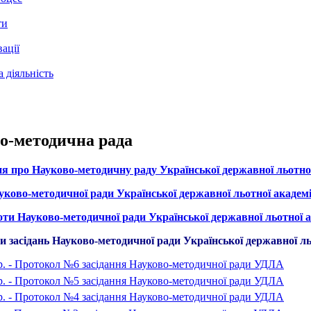
ти
ації
 діяльність
о-методична рада
 про Науково-методичну раду Української державної льотної
ково-методичної ради Української державної льотної академі
ти Науково-методичної ради Української державної льотної ак
и засідань Науково-методичної ради Української державної ль
 р. - Протокол №6 засідання Науково-методичної ради УДЛА
 р. - Протокол №5 засідання Науково-методичної ради УДЛА
 р. - Протокол №4 засідання Науково-методичної ради УДЛА