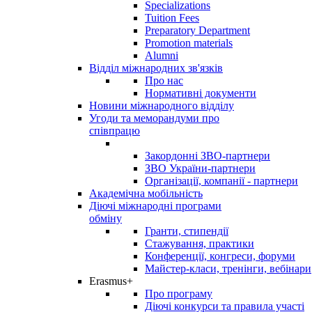
Specializations
Tuition Fees
Preparatory Department
Promotion materials
Alumni
Відділ міжнародних зв'язків
Про нас
Нормативні документи
Новини міжнародного відділу
Угоди та меморандуми про
співпрацю
Закордонні ЗВО-партнери
ЗВО України-партнери
Організації, компанії - партнери
Академічна мобільність
Діючі міжнародні програми
обміну
Гранти, стипендії
Стажування, практики
Конференції, конгреси, форуми
Майстер-класи, тренінги, вебінари
Erasmus+
Про програму
Діючі конкурси та правила участі