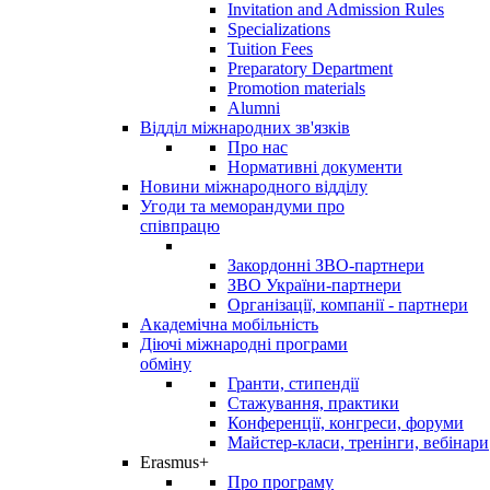
Invitation and Admission Rules
Specializations
Tuition Fees
Preparatory Department
Promotion materials
Alumni
Відділ міжнародних зв'язків
Про нас
Нормативні документи
Новини міжнародного відділу
Угоди та меморандуми про
співпрацю
Закордонні ЗВО-партнери
ЗВО України-партнери
Організації, компанії - партнери
Академічна мобільність
Діючі міжнародні програми
обміну
Гранти, стипендії
Стажування, практики
Конференції, конгреси, форуми
Майстер-класи, тренінги, вебінари
Erasmus+
Про програму