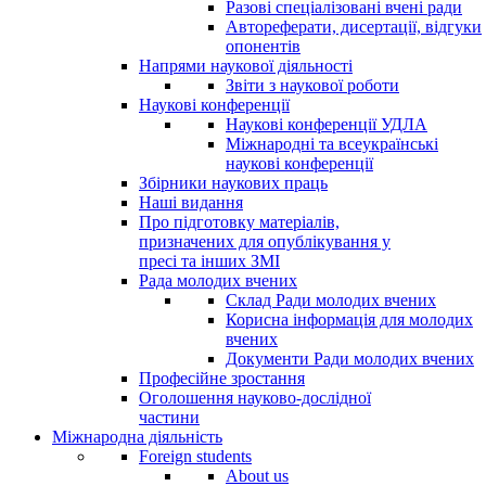
Разові спеціалізовані вчені ради
Автореферати, дисертації, відгуки
опонентів
Напрями наукової діяльності
Звіти з наукової роботи
Наукові конференції
Наукові конференції УДЛА
Міжнародні та всеукраїнські
наукові конференції
Збірники наукових праць
Наші видання
Про підготовку матеріалів,
призначених для опублікування у
пресі та інших ЗМІ
Рада молодих вчених
Склад Ради молодих вчених
Корисна інформація для молодих
вчених
Документи Ради молодих вчених
Професійне зростання
Оголошення науково-дослідної
частини
Міжнародна діяльність
Foreign students
About us