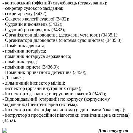
- конторський (офісний) службовець (страхування);
- секретар судового засідання;
- секретар суду (3432);
- Секретар колегії судової (3432);
- Судовий виконавець (3432);
- Судовий розпорядник (3432);
- Організатори діловодства (державні установи) (3435.1);
- Організатори діловодства (система судочинства) (3435.3);
- Помічник адвоката;
- помічник нотаріуса;
- помічник нотаріуса державного;
- помічник судді;
- помічник юриста (3436.9);
- Помічник приватного детектива (3450);
- Дізнавач;
- дільничний інспектор міліції;
- інспектор (органи внутрішніх справ);
- інспектор з дізнання; оперуповноважений (3451);
- Відповідальний (старший) по корпусу (корпусному
відділенню) (пенітенціарна система);
- інспектор (пенітенціарна система) (з дипломом бакалавра);
- інструктор з професійної підготовки (пенітенціарна система)
(3452).
Для вступу на