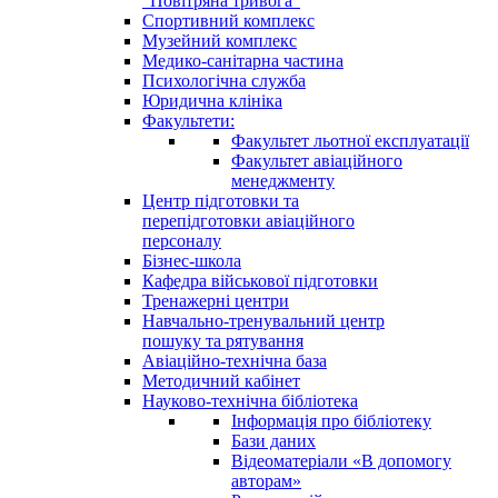
"Повітряна тривога"
Спортивний комплекс
Музейний комплекс
Медико-санітарна частина
Психологічна служба
Юридична клініка
Факультети:
Факультет льотної експлуатації
Факультет авіаційного
менеджменту
Центр підготовки та
перепідготовки авіаційного
персоналу
Бізнес-школа
Кафедра військової підготовки
Тренажерні центри
Навчально-тренувальний центр
пошуку та рятування
Авіаційно-технічна база
Методичний кабінет
Науково-технічна бібліотека
Інформація про бібліотеку
Бази даних
Відеоматеріали «В допомогу
авторам»