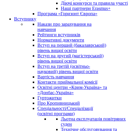
Діючі конкурси та правила участі
Наші партнери Erasmus+
Програма «Горизонт Європа»
Вступнику
Накази про зарахування на
навчання
Рейтинги вступників
Нормативні документи
Вступ на перший (бакалаврський)
рівень вищої освіти
Вступ на другий (магістерський)
рівень вищої освіти
Вступ на третій (освітньо-
науковий) рівень вищої освіти
Вартість навчання
Контакти приймальної комісії
Освітні центри «Крим-Україна» та
«Донбас-Україна»
Гуртожитки
Про Кропивницький
Спеціальності/Спеціалізації
(освітні програми)
Льотна експлуатація повітряних
суден
Технічне обслуговування та