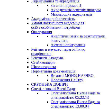
Ліцензування та акредитація
Загальні відомості
Акредитація освітніх програм
Міжнародна акредитація
Академічна доброчесність
Умови доступності академії для
осіб з особливими потребами
Опитування
Аналітичні звіти за результатами
опитувань
Активні опитування
Рейтинги науково-педагогічних
працівників
Рейтинги Академії
Стейкхолдери
Школа гаранта
Нормативна документація
Вимоги МОНУ, НАЗЯВО
Положення Центру
СКРИНЬКА ДОВІРИ
Спеціалізовані Вчені Ради
Спеціалізована Вчена Рада за
спеціальністю 05.22.13
Спеціалізована Вчена Рада за
спеціальністю 13.00.04