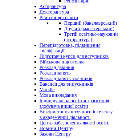
Репозитарій
Аспірантура
Докторантура
Рівні вищої освіти
Перший (бакалаврський)
Другий (магістерський)
Третій освітньо-науковий
(аспірантура)
Перепідготовка, підвищення
кваліфікації
Пiдготовчі курси для вступників
Військова підготовка
Розклад дзвінків
Розклад занять
Розклад занять заочників
Вакансії для випускників
Moodle
Мова викладання
Індивідуальна освітня траєкторія
здобувача вищої освіти
Використання штучного інтелекту
в академічній діяльності
Центр забезпечення якості освіти
Новини Центру
Заходи Центру