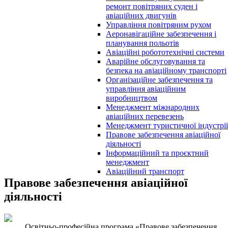
ремонт повітряних суден і
авіаційних двигунів
Управління повітряним рухом
Аеронавігаційне забезпечення і
планування польотів
Авіаційні робототехнічні системи
Аварійне обслуговування та
безпека на авіаційному транспорті
Організаційне забезпечення та
управління авіаційним
виробництвом
Менеджмент міжнародних
авіаційних перевезень
Менеджмент туристичної індустрії
Правове забезпечення авіаційної
діяльності
Інформаційний та проєктний
менеджмент
Авіаційний транспорт
Правове забезпечення авіаційної
діяльності
Освітньо-професійна програма «Правове забезпечення