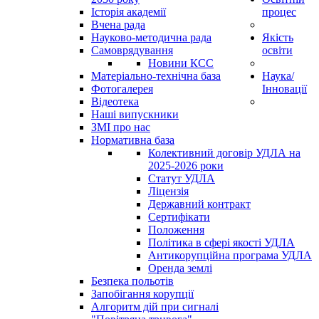
Історія академії
процес
Вчена рада
Науково-методична рада
Якість
Самоврядування
освіти
Новини КСС
Матеріально-технічна база
Наука/
Фотогалерея
Інновації
Відеотека
Наші випускники
ЗМІ про нас
Нормативна база
Колективний договір УДЛА на
2025-2026 роки
Статут УДЛА
Ліцензія
Державний контракт
Сертифікати
Положення
Політика в сфері якості УДЛА
Антикорупційна програма УДЛА
Оренда землі
Безпека польотів
Запобігання корупції
Алгоритм дій при сигналі