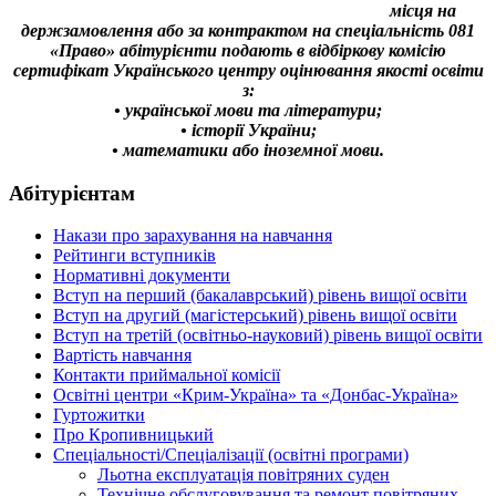
місця на
держзамовлення або за контрактом на спеціальність 081
«Право» абітурієнти подають в відбіркову комісію
сертифікат Українського центру оцінювання якості освіти
з:
• української мови та літератури;
• історії України;
• математики або іноземної мови.
Абітурієнтам
Накази про зарахування на навчання
Рейтинги вступників
Нормативні документи
Вступ на перший (бакалаврський) рівень вищої освіти
Вступ на другий (магістерський) рівень вищої освіти
Вступ на третій (освітньо-науковий) рівень вищої освіти
Вартість навчання
Контакти приймальної комісії
Освітні центри «Крим-Україна» та «Донбас-Україна»
Гуртожитки
Про Кропивницький
Спеціальності/Спеціалізації (освітні програми)
Льотна експлуатація повітряних суден
Технічне обслуговування та ремонт повітряних