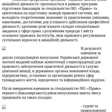
авіаційної діяльності» пропонується в рамках програми
підготовки бакалаврів за спеціальністю 081 «Право» та
орієнтована на підготовку знавців правової системи, які
володіють теоретичними знаннями та практичними уміннями,
навичками, достатніми для успішного здійснення професійної
діяльності, здатними розв’язувати складні спеціалізовані
завдання у сфері права з розумінням природи і змісту
основних правових інститутів, меж правового регулювання
суспільних відносин в авіаційній діяльності.
В результаті
навчання за
даною спеціалізацією випускник Української державної
льотної академії набуває компетенції з юриспруденції для
правового забезпечення практичної діяльності в галузях
цивільної авіації, в державних органах виконавчої влади,
підприємствах, установах та організаціях різних сфер
громадського життя, юридичних та інформаційних відділах.
Після завершення навчання за спеціальністю 081 «Право»
першого (бакалаврського) рівня випускники мають змогу
працювати на таких посадах:
- судові та
правоохоронні