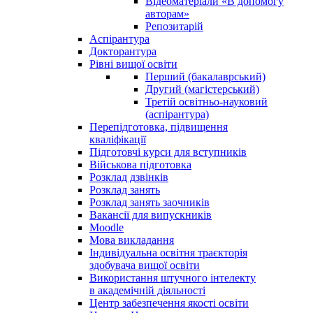
Відеоматеріали «В допомогу
авторам»
Репозитарій
Аспірантура
Докторантура
Рівні вищої освіти
Перший (бакалаврський)
Другий (магістерський)
Третій освітньо-науковий
(аспірантура)
Перепідготовка, підвищення
кваліфікації
Пiдготовчі курси для вступників
Військова підготовка
Розклад дзвінків
Розклад занять
Розклад занять заочників
Вакансії для випускників
Moodle
Мова викладання
Індивідуальна освітня траєкторія
здобувача вищої освіти
Використання штучного інтелекту
в академічній діяльності
Центр забезпечення якості освіти