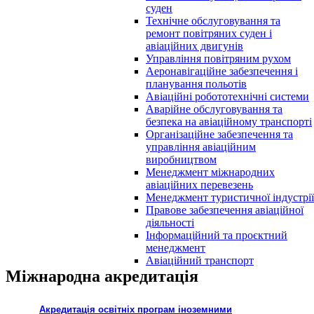
суден
Технічне обслуговування та
ремонт повітряних суден і
авіаційних двигунів
Управління повітряним рухом
Аеронавігаційне забезпечення і
планування польотів
Авіаційні робототехнічні системи
Аварійне обслуговування та
безпека на авіаційному транспорті
Організаційне забезпечення та
управління авіаційним
виробництвом
Менеджмент міжнародних
авіаційних перевезень
Менеджмент туристичної індустрії
Правове забезпечення авіаційної
діяльності
Інформаційний та проєктний
менеджмент
Авіаційний транспорт
Міжнародна акредитація
Акредитація освітніх програм іноземними