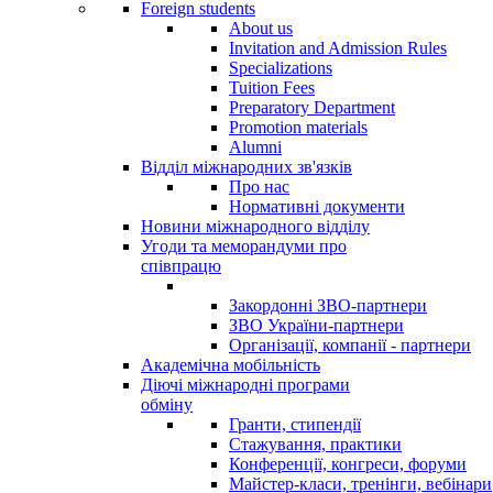
Foreign students
About us
Invitation and Admission Rules
Specializations
Tuition Fees
Preparatory Department
Promotion materials
Alumni
Відділ міжнародних зв'язків
Про нас
Нормативні документи
Новини міжнародного відділу
Угоди та меморандуми про
співпрацю
Закордонні ЗВО-партнери
ЗВО України-партнери
Організації, компанії - партнери
Академічна мобільність
Діючі міжнародні програми
обміну
Гранти, стипендії
Стажування, практики
Конференції, конгреси, форуми
Майстер-класи, тренінги, вебінари