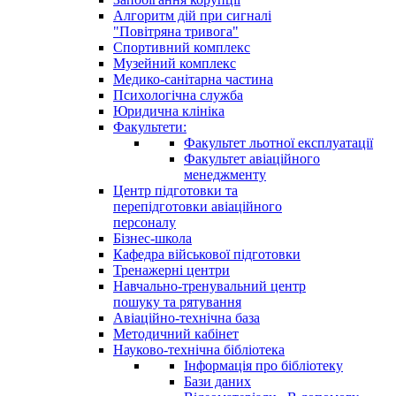
Алгоритм дій при сигналі
"Повітряна тривога"
Спортивний комплекс
Музейний комплекс
Медико-санітарна частина
Психологічна служба
Юридична клініка
Факультети:
Факультет льотної експлуатації
Факультет авіаційного
менеджменту
Центр підготовки та
перепідготовки авіаційного
персоналу
Бізнес-школа
Кафедра військової підготовки
Тренажерні центри
Навчально-тренувальний центр
пошуку та рятування
Авіаційно-технічна база
Методичний кабінет
Науково-технічна бібліотека
Інформація про бібліотеку
Бази даних