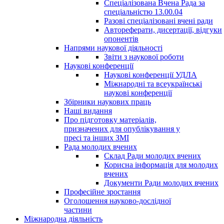
Спеціалізована Вчена Рада за
спеціальністю 13.00.04
Разові спеціалізовані вчені ради
Автореферати, дисертації, відгуки
опонентів
Напрями наукової діяльності
Звіти з наукової роботи
Наукові конференції
Наукові конференції УДЛА
Міжнародні та всеукраїнські
наукові конференції
Збірники наукових праць
Наші видання
Про підготовку матеріалів,
призначених для опублікування у
пресі та інших ЗМІ
Рада молодих вчених
Склад Ради молодих вчених
Корисна інформація для молодих
вчених
Документи Ради молодих вчених
Професійне зростання
Оголошення науково-дослідної
частини
Міжнародна діяльність