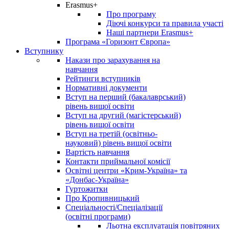
Erasmus+
Про програму
Діючі конкурси та правила участі
Наші партнери Erasmus+
Програма «Горизонт Європа»
Вступнику
Накази про зарахування на
навчання
Рейтинги вступників
Нормативні документи
Вступ на перший (бакалаврський)
рівень вищої освіти
Вступ на другий (магістерський)
рівень вищої освіти
Вступ на третій (освітньо-
науковий) рівень вищої освіти
Вартість навчання
Контакти приймальної комісії
Освітні центри «Крим-Україна» та
«Донбас-Україна»
Гуртожитки
Про Кропивницький
Спеціальності/Спеціалізації
(освітні програми)
Льотна експлуатація повітряних