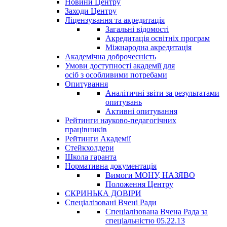
Новини Центру
Заходи Центру
Ліцензування та акредитація
Загальні відомості
Акредитація освітніх програм
Міжнародна акредитація
Академічна доброчесність
Умови доступності академії для
осіб з особливими потребами
Опитування
Аналітичні звіти за результатами
опитувань
Активні опитування
Рейтинги науково-педагогічних
працівників
Рейтинги Академії
Стейкхолдери
Школа гаранта
Нормативна документація
Вимоги МОНУ, НАЗЯВО
Положення Центру
СКРИНЬКА ДОВІРИ
Спеціалізовані Вчені Ради
Спеціалізована Вчена Рада за
спеціальністю 05.22.13