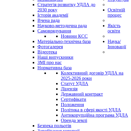
Стратегія розвитку УДЛА до
2030 року
Освітній
Історія академії
процес
Вчена рада
Науково-методична рада
Якість
Самоврядування
освіти
Новини КСС
Матеріально-технічна база
Наука/
Фотогалерея
Інновації
Відеотека
Наші випускники
ЗМІ про нас
Нормативна база
Колективний договір УДЛА на
2025-2026 роки
Статут УДЛА
Ліцензія
Державний контракт
Сертифікати
Положення
Політика в сфері якості УДЛА
Антикорупційна програма УДЛА
Оренда землі
Безпека польотів
Запобігання корупції