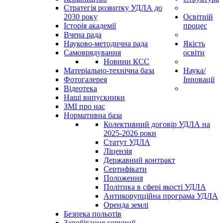
Стратегія розвитку УДЛА до
2030 року
Освітній
Історія академії
процес
Вчена рада
Науково-методична рада
Якість
Самоврядування
освіти
Новини КСС
Матеріально-технічна база
Наука/
Фотогалерея
Інновації
Відеотека
Наші випускники
ЗМІ про нас
Нормативна база
Колективний договір УДЛА на
2025-2026 роки
Статут УДЛА
Ліцензія
Державний контракт
Сертифікати
Положення
Політика в сфері якості УДЛА
Антикорупційна програма УДЛА
Оренда землі
Безпека польотів
Запобігання корупції