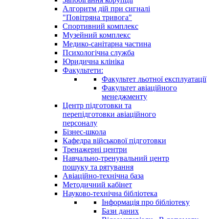
Алгоритм дій при сигналі
"Повітряна тривога"
Спортивний комплекс
Музейний комплекс
Медико-санітарна частина
Психологічна служба
Юридична клініка
Факультети:
Факультет льотної експлуатації
Факультет авіаційного
менеджменту
Центр підготовки та
перепідготовки авіаційного
персоналу
Бізнес-школа
Кафедра військової підготовки
Тренажерні центри
Навчально-тренувальний центр
пошуку та рятування
Авіаційно-технічна база
Методичний кабінет
Науково-технічна бібліотека
Інформація про бібліотеку
Бази даних