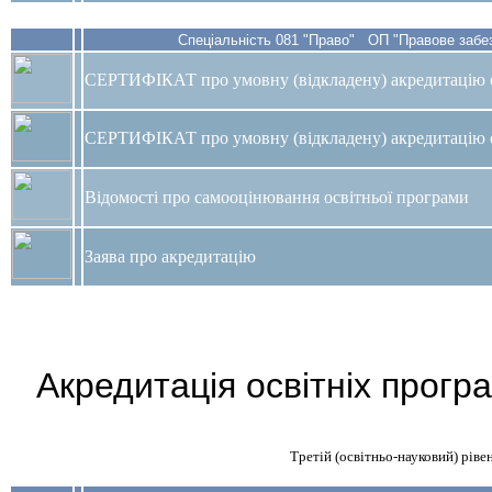
Спеціальність 081 "Право" ОП "Правове забезп
СЕРТИФІКАТ
про умовну (відкладену) акредитацію 
СЕРТИФІКАТ про умовну (відкладену) акредитацію о
Відомості про самооцінювання освітньої програми
Заява про акредитацію
Акредитація освітніх прогр
Третій (освітньо-науковий) ріве