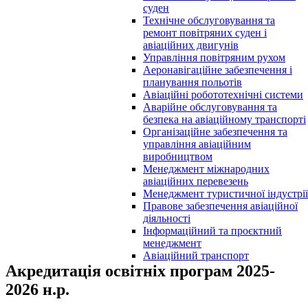
суден
Технічне обслуговування та
ремонт повітряних суден і
авіаційних двигунів
Управління повітряним рухом
Аеронавігаційне забезпечення і
планування польотів
Авіаційні робототехнічні системи
Аварійне обслуговування та
безпека на авіаційному транспорті
Організаційне забезпечення та
управління авіаційним
виробництвом
Менеджмент міжнародних
авіаційних перевезень
Менеджмент туристичної індустрії
Правове забезпечення авіаційної
діяльності
Інформаційний та проєктний
менеджмент
Авіаційний транспорт
Акредитація освітніх програм 2025-
2026 н.р.