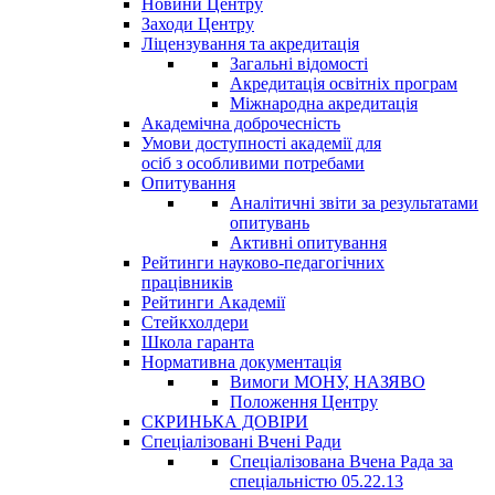
Новини Центру
Заходи Центру
Ліцензування та акредитація
Загальні відомості
Акредитація освітніх програм
Міжнародна акредитація
Академічна доброчесність
Умови доступності академії для
осіб з особливими потребами
Опитування
Аналітичні звіти за результатами
опитувань
Активні опитування
Рейтинги науково-педагогічних
працівників
Рейтинги Академії
Стейкхолдери
Школа гаранта
Нормативна документація
Вимоги МОНУ, НАЗЯВО
Положення Центру
СКРИНЬКА ДОВІРИ
Спеціалізовані Вчені Ради
Спеціалізована Вчена Рада за
спеціальністю 05.22.13