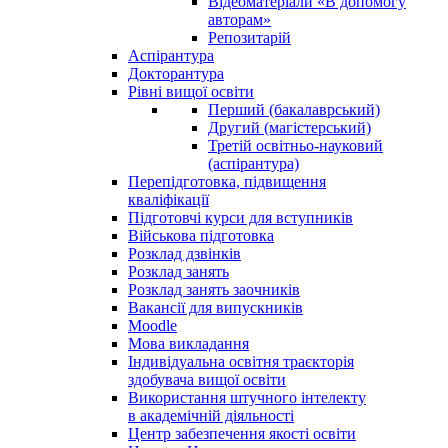
Відеоматеріали «В допомогу
авторам»
Репозитарій
Аспірантура
Докторантура
Рівні вищої освіти
Перший (бакалаврський)
Другий (магістерський)
Третій освітньо-науковий
(аспірантура)
Перепідготовка, підвищення
кваліфікації
Пiдготовчі курси для вступників
Військова підготовка
Розклад дзвінків
Розклад занять
Розклад занять заочників
Вакансії для випускників
Moodle
Мова викладання
Індивідуальна освітня траєкторія
здобувача вищої освіти
Використання штучного інтелекту
в академічній діяльності
Центр забезпечення якості освіти