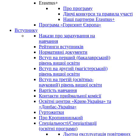
Erasmus+
Про програму
Діючі конкурси та правила участі
Наші партнери Erasmus+
Програма «Горизонт Європа»
Вступнику
Накази про зарахування на
навчання
Рейтинги вступників
Нормативні документи
Вступ на перший (бакалаврський)
рівень вищої освіти
Вступ на другий (магістерський)
рівень вищої освіти
Вступ на третій (освітньо-
науковий) рівень вищої освіти
Вартість навчання
Контакти приймальної комісії
Освітні центри «Крим-Україна» та
«Донбас-Україна»
Гуртожитки
Про Кропивницький
Спеціальності/Спеціалізації
(освітні програми)
Льотна експлуатація повітряних