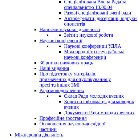
Спеціалізована Вчена Рада за
спеціальністю 13.00.04
Разові спеціалізовані вчені ради
Автореферати, дисертації, відгуки
опонентів
Напрями наукової діяльності
Звіти з наукової роботи
Наукові конференції
Наукові конференції УДЛА
Міжнародні та всеукраїнські
наукові конференції
Збірники наукових праць
Наші видання
Про підготовку матеріалів,
призначених для опублікування у
пресі та інших ЗМІ
Рада молодих вчених
Склад Ради молодих вчених
Корисна інформація для молодих
вчених
Документи Ради молодих вчених
Професійне зростання
Оголошення науково-дослідної
частини
Міжнародна діяльність