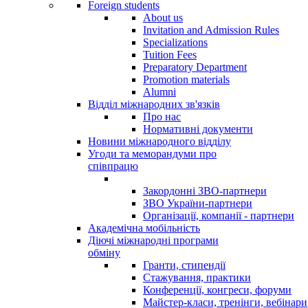
Foreign students
About us
Invitation and Admission Rules
Specializations
Tuition Fees
Preparatory Department
Promotion materials
Alumni
Відділ міжнародних зв'язків
Про нас
Нормативні документи
Новини міжнародного відділу
Угоди та меморандуми про
співпрацю
Закордонні ЗВО-партнери
ЗВО України-партнери
Організації, компанії - партнери
Академічна мобільність
Діючі міжнародні програми
обміну
Гранти, стипендії
Стажування, практики
Конференції, конгреси, форуми
Майстер-класи, тренінги, вебінари