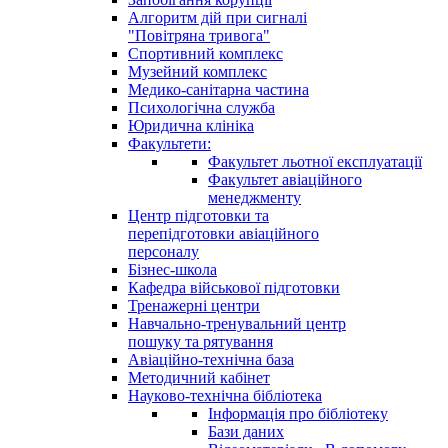
Алгоритм дій при сигналі
"Повітряна тривога"
Спортивний комплекс
Музейний комплекс
Медико-санітарна частина
Психологічна служба
Юридична клініка
Факультети:
Факультет льотної експлуатації
Факультет авіаційного
менеджменту
Центр підготовки та
перепідготовки авіаційного
персоналу
Бізнес-школа
Кафедра військової підготовки
Тренажерні центри
Навчально-тренувальний центр
пошуку та рятування
Авіаційно-технічна база
Методичний кабінет
Науково-технічна бібліотека
Інформація про бібліотеку
Бази даних