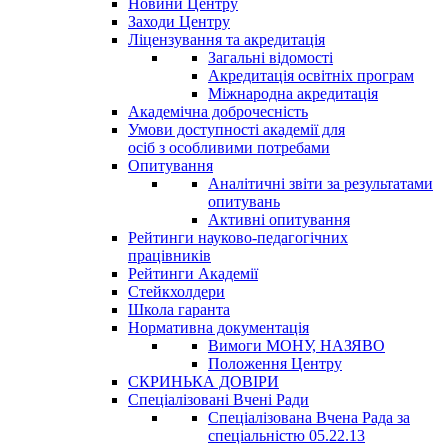
Новини Центру
Заходи Центру
Ліцензування та акредитація
Загальні відомості
Акредитація освітніх програм
Міжнародна акредитація
Академічна доброчесність
Умови доступності академії для
осіб з особливими потребами
Опитування
Аналітичні звіти за результатами
опитувань
Активні опитування
Рейтинги науково-педагогічних
працівників
Рейтинги Академії
Стейкхолдери
Школа гаранта
Нормативна документація
Вимоги МОНУ, НАЗЯВО
Положення Центру
СКРИНЬКА ДОВІРИ
Спеціалізовані Вчені Ради
Спеціалізована Вчена Рада за
спеціальністю 05.22.13