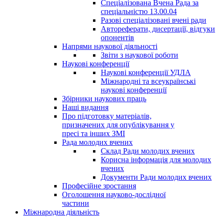
Спеціалізована Вчена Рада за
спеціальністю 13.00.04
Разові спеціалізовані вчені ради
Автореферати, дисертації, відгуки
опонентів
Напрями наукової діяльності
Звіти з наукової роботи
Наукові конференції
Наукові конференції УДЛА
Міжнародні та всеукраїнські
наукові конференції
Збірники наукових праць
Наші видання
Про підготовку матеріалів,
призначених для опублікування у
пресі та інших ЗМІ
Рада молодих вчених
Склад Ради молодих вчених
Корисна інформація для молодих
вчених
Документи Ради молодих вчених
Професійне зростання
Оголошення науково-дослідної
частини
Міжнародна діяльність