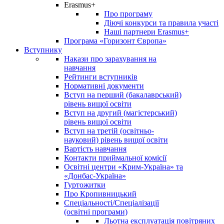
Erasmus+
Про програму
Діючі конкурси та правила участі
Наші партнери Erasmus+
Програма «Горизонт Європа»
Вступнику
Накази про зарахування на
навчання
Рейтинги вступників
Нормативні документи
Вступ на перший (бакалаврський)
рівень вищої освіти
Вступ на другий (магістерський)
рівень вищої освіти
Вступ на третій (освітньо-
науковий) рівень вищої освіти
Вартість навчання
Контакти приймальної комісії
Освітні центри «Крим-Україна» та
«Донбас-Україна»
Гуртожитки
Про Кропивницький
Спеціальності/Спеціалізації
(освітні програми)
Льотна експлуатація повітряних