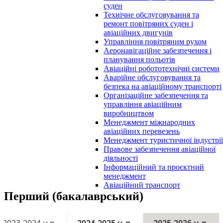
суден
Технічне обслуговування та
ремонт повітряних суден і
авіаційних двигунів
Управління повітряним рухом
Аеронавігаційне забезпечення і
планування польотів
Авіаційні робототехнічні системи
Аварійне обслуговування та
безпека на авіаційному транспорті
Організаційне забезпечення та
управління авіаційним
виробництвом
Менеджмент міжнародних
авіаційних перевезень
Менеджмент туристичної індустрії
Правове забезпечення авіаційної
діяльності
Інформаційний та проєктний
менеджмент
Авіаційний транспорт
Перший (бакалаврський)