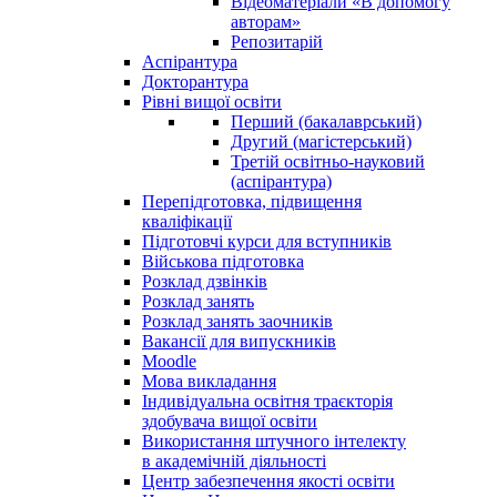
Відеоматеріали «В допомогу
авторам»
Репозитарій
Аспірантура
Докторантура
Рівні вищої освіти
Перший (бакалаврський)
Другий (магістерський)
Третій освітньо-науковий
(аспірантура)
Перепідготовка, підвищення
кваліфікації
Пiдготовчі курси для вступників
Військова підготовка
Розклад дзвінків
Розклад занять
Розклад занять заочників
Вакансії для випускників
Moodle
Мова викладання
Індивідуальна освітня траєкторія
здобувача вищої освіти
Використання штучного інтелекту
в академічній діяльності
Центр забезпечення якості освіти