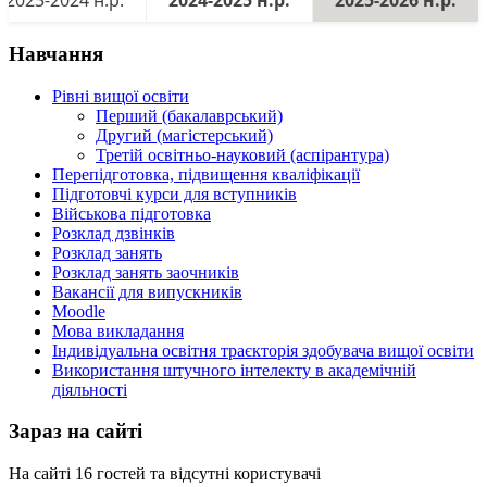
2023-2024 н.р.
2024-2025 н.р.
2025-2026 н.р.
Навчання
Рівні вищої освіти
Перший (бакалаврський)
Другий (магістерський)
Третій освітньо-науковий (аспірантура)
Перепідготовка, підвищення кваліфікації
Пiдготовчі курси для вступників
Військова підготовка
Розклад дзвінків
Розклад занять
Розклад занять заочників
Вакансії для випускників
Moodle
Мова викладання
Індивідуальна освітня траєкторія здобувача вищої освіти
Використання штучного інтелекту в академічній
діяльності
Зараз на сайті
На сайті 16 гостей та відсутні користувачі