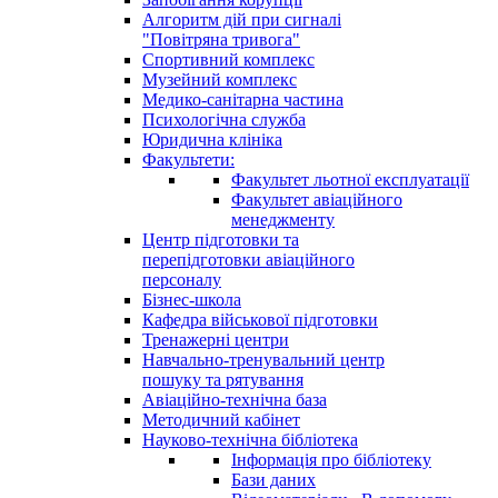
Алгоритм дій при сигналі
"Повітряна тривога"
Спортивний комплекс
Музейний комплекс
Медико-санітарна частина
Психологічна служба
Юридична клініка
Факультети:
Факультет льотної експлуатації
Факультет авіаційного
менеджменту
Центр підготовки та
перепідготовки авіаційного
персоналу
Бізнес-школа
Кафедра військової підготовки
Тренажерні центри
Навчально-тренувальний центр
пошуку та рятування
Авіаційно-технічна база
Методичний кабінет
Науково-технічна бібліотека
Інформація про бібліотеку
Бази даних