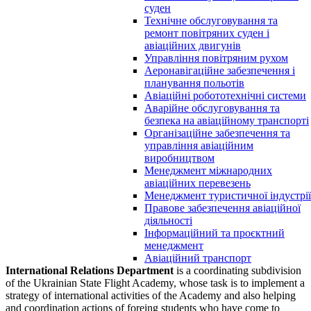
суден
Технічне обслуговування та
ремонт повітряних суден і
авіаційних двигунів
Управління повітряним рухом
Аеронавігаційне забезпечення і
планування польотів
Авіаційні робототехнічні системи
Аварійне обслуговування та
безпека на авіаційному транспорті
Організаційне забезпечення та
управління авіаційним
виробництвом
Менеджмент міжнародних
авіаційних перевезень
Менеджмент туристичної індустрії
Правове забезпечення авіаційної
діяльності
Інформаційний та проєктний
менеджмент
Авіаційний транспорт
International Relations Department
is a coordinating subdivision
of the
Ukrainian State Flight Academy
, whose task is to implement a
strategy of international activities of the Academy and also helping
and coordination actions of foreing students who have come to