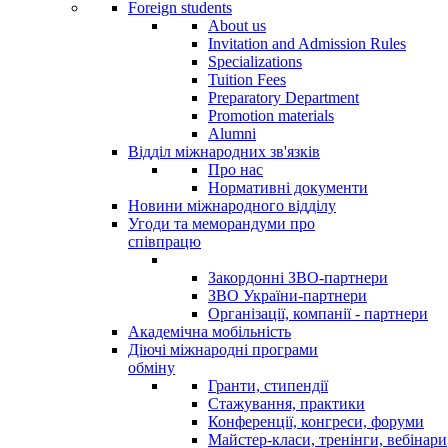
Foreign students
About us
Invitation and Admission Rules
Specializations
Tuition Fees
Preparatory Department
Promotion materials
Alumni
Відділ міжнародних зв'язків
Про нас
Нормативні документи
Новини міжнародного відділу
Угоди та меморандуми про
співпрацю
Закордонні ЗВО-партнери
ЗВО України-партнери
Організації, компанії - партнери
Академічна мобільність
Діючі міжнародні програми
обміну
Гранти, стипендії
Стажування, практики
Конференції, конгреси, форуми
Майстер-класи, тренінги, вебінари