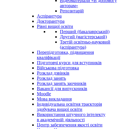
Відеоматеріали «В допомогу
авторам»
Репозитарій
Аспірантура
Докторантура
Рівні вищої освіти
Перший (бакалаврський)
Другий (магістерський)
Третій освітньо-науковий
(аспірантура)
Перепідготовка, підвищення
кваліфікації
Пiдготовчі курси для вступників
Військова підготовка
Розклад дзвінків
Розклад занять
Розклад занять заочників
Вакансії для випускників
Moodle
Мова викладання
Індивідуальна освітня траєкторія
здобувача вищої освіти
Використання штучного інтелекту
в академічній діяльності
Центр забезпечення якості освіти