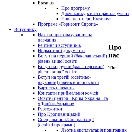
Erasmus+
Про програму
Діючі конкурси та правила участі
Наші партнери Erasmus+
Програма «Горизонт Європа»
Вступнику
Накази про зарахування на
навчання
Рейтинги вступників
Про
Нормативні документи
нас
Вступ на перший (бакалаврський)
рівень вищої освіти
Вступ на другий (магістерський)
The
рівень вищої освіти
Вступ на третій (освітньо-
науковий) рівень вищої освіти
Вартість навчання
Контакти приймальної комісії
Освітні центри «Крим-Україна» та
«Донбас-Україна»
Гуртожитки
Про Кропивницький
Спеціальності/Спеціалізації
(освітні програми)
Льотна експлуатація повітряних