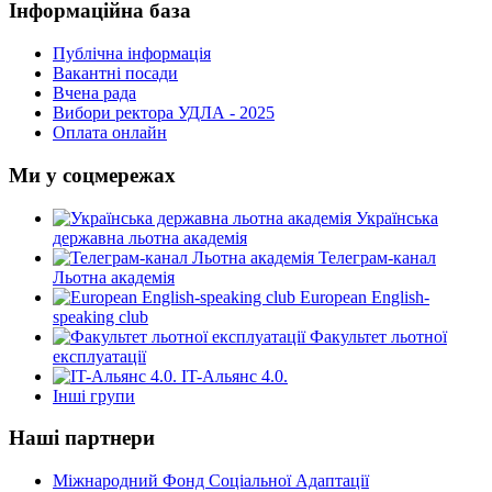
Інформаційна база
Публічна інформація
Вакантні посади
Вчена рада
Вибори ректора УДЛА - 2025
Оплата онлайн
Ми у соцмережах
Українська
державна льотна академія
Телеграм-канал
Льотна академія
European English-
speaking club
Факультет льотної
експлуатації
IT-Альянс 4.0.
Інші групи
Наші партнери
Міжнародний Фонд Соціальної Адаптації