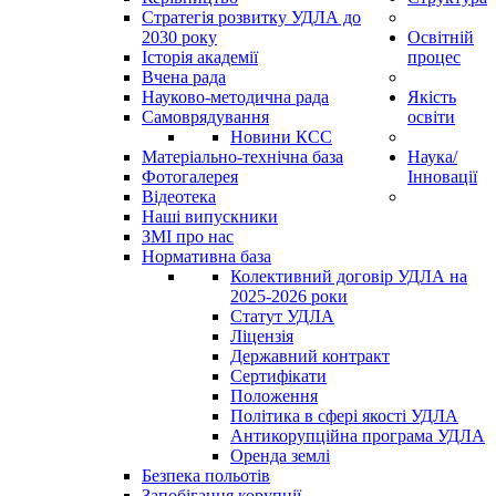
Стратегія розвитку УДЛА до
2030 року
Освітній
Історія академії
процес
Вчена рада
Науково-методична рада
Якість
Самоврядування
освіти
Новини КСС
Матеріально-технічна база
Наука/
Фотогалерея
Інновації
Відеотека
Наші випускники
ЗМІ про нас
Нормативна база
Колективний договір УДЛА на
2025-2026 роки
Статут УДЛА
Ліцензія
Державний контракт
Сертифікати
Положення
Політика в сфері якості УДЛА
Антикорупційна програма УДЛА
Оренда землі
Безпека польотів
Запобігання корупції