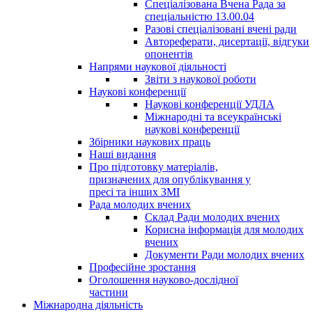
Спеціалізована Вчена Рада за
спеціальністю 13.00.04
Разові спеціалізовані вчені ради
Автореферати, дисертації, відгуки
опонентів
Напрями наукової діяльності
Звіти з наукової роботи
Наукові конференції
Наукові конференції УДЛА
Міжнародні та всеукраїнські
наукові конференції
Збірники наукових праць
Наші видання
Про підготовку матеріалів,
призначених для опублікування у
пресі та інших ЗМІ
Рада молодих вчених
Склад Ради молодих вчених
Корисна інформація для молодих
вчених
Документи Ради молодих вчених
Професійне зростання
Оголошення науково-дослідної
частини
Міжнародна діяльність