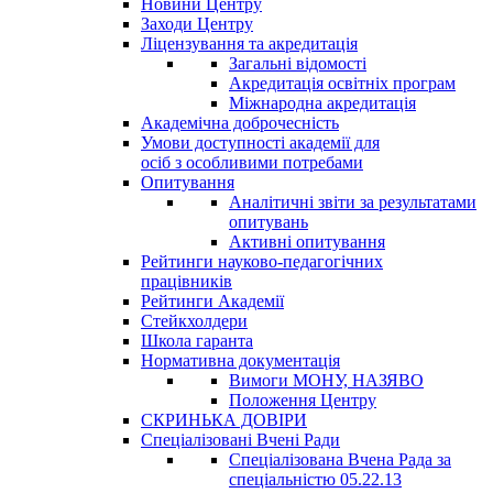
Новини Центру
Заходи Центру
Ліцензування та акредитація
Загальні відомості
Акредитація освітніх програм
Міжнародна акредитація
Академічна доброчесність
Умови доступності академії для
осіб з особливими потребами
Опитування
Аналітичні звіти за результатами
опитувань
Активні опитування
Рейтинги науково-педагогічних
працівників
Рейтинги Академії
Стейкхолдери
Школа гаранта
Нормативна документація
Вимоги МОНУ, НАЗЯВО
Положення Центру
СКРИНЬКА ДОВІРИ
Спеціалізовані Вчені Ради
Спеціалізована Вчена Рада за
спеціальністю 05.22.13