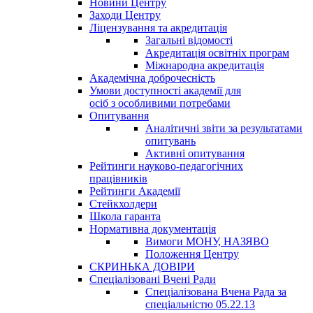
Новини Центру
Заходи Центру
Ліцензування та акредитація
Загальні відомості
Акредитація освітніх програм
Міжнародна акредитація
Академічна доброчесність
Умови доступності академії для
осіб з особливими потребами
Опитування
Аналітичні звіти за результатами
опитувань
Активні опитування
Рейтинги науково-педагогічних
працівників
Рейтинги Академії
Стейкхолдери
Школа гаранта
Нормативна документація
Вимоги МОНУ, НАЗЯВО
Положення Центру
СКРИНЬКА ДОВІРИ
Спеціалізовані Вчені Ради
Спеціалізована Вчена Рада за
спеціальністю 05.22.13