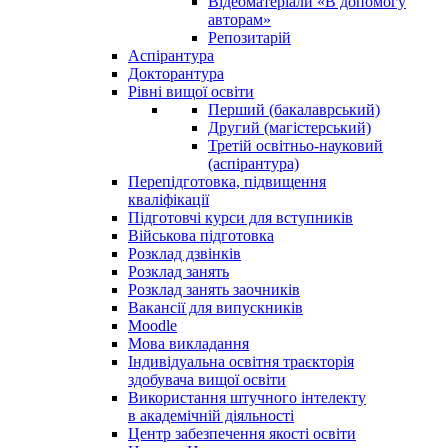
Відеоматеріали «В допомогу
авторам»
Репозитарій
Аспірантура
Докторантура
Рівні вищої освіти
Перший (бакалаврський)
Другий (магістерський)
Третій освітньо-науковий
(аспірантура)
Перепідготовка, підвищення
кваліфікації
Пiдготовчі курси для вступників
Військова підготовка
Розклад дзвінків
Розклад занять
Розклад занять заочників
Вакансії для випускників
Moodle
Мова викладання
Індивідуальна освітня траєкторія
здобувача вищої освіти
Використання штучного інтелекту
в академічній діяльності
Центр забезпечення якості освіти