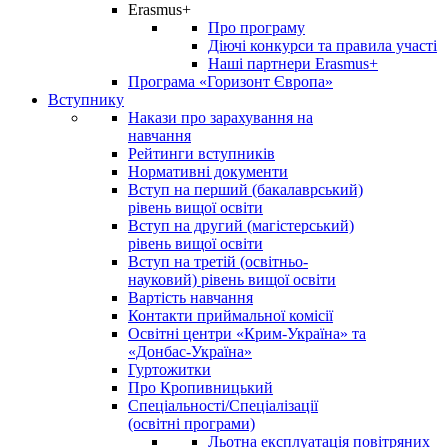
Erasmus+
Про програму
Діючі конкурси та правила участі
Наші партнери Erasmus+
Програма «Горизонт Європа»
Вступнику
Накази про зарахування на
навчання
Рейтинги вступників
Нормативні документи
Вступ на перший (бакалаврський)
рівень вищої освіти
Вступ на другий (магістерський)
рівень вищої освіти
Вступ на третій (освітньо-
науковий) рівень вищої освіти
Вартість навчання
Контакти приймальної комісії
Освітні центри «Крим-Україна» та
«Донбас-Україна»
Гуртожитки
Про Кропивницький
Спеціальності/Спеціалізації
(освітні програми)
Льотна експлуатація повітряних