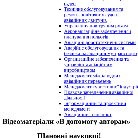
суден
Технічне обслуговування та
ремонт повітряних суден і
авіаційних двигунів
Управління повітряним рухом
Аеронавігаційне забезпечення і
планування польотів
Авіаційні робототехнічні системи
Аварійне обслуговування та
безпека на авіаційному транспорті
Організаційне забезпечення та
управління авіаційним
виробництвом
Менеджмент міжнародних
авіаційних перевезень
Менеджмент туристичної індустрії
Правове забезпечення авіаційної
діяльності
Інформаційний та проєктний
менеджмент
Авіаційний транспорт
Відеоматеріали «В допомогу авторам»
Шановні науковці!