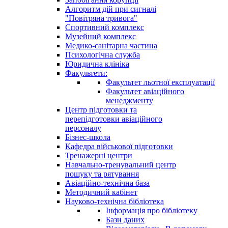
Алгоритм дій при сигналі
"Повітряна тривога"
Спортивний комплекс
Музейний комплекс
Медико-санітарна частина
Психологічна служба
Юридична клініка
Факультети:
Факультет льотної експлуатації
Факультет авіаційного
менеджменту
Центр підготовки та
перепідготовки авіаційного
персоналу
Бізнес-школа
Кафедра військової підготовки
Тренажерні центри
Навчально-тренувальний центр
пошуку та рятування
Авіаційно-технічна база
Методичний кабінет
Науково-технічна бібліотека
Інформація про бібліотеку
Бази даних