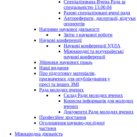
Спеціалізована Вчена Рада за
спеціальністю 13.00.04
Разові спеціалізовані вчені ради
Автореферати, дисертації, відгуки
опонентів
Напрями наукової діяльності
Звіти з наукової роботи
Наукові конференції
Наукові конференції УДЛА
Міжнародні та всеукраїнські
наукові конференції
Збірники наукових праць
Наші видання
Про підготовку матеріалів,
призначених для опублікування у
пресі та інших ЗМІ
Рада молодих вчених
Склад Ради молодих вчених
Корисна інформація для молодих
вчених
Документи Ради молодих вчених
Професійне зростання
Оголошення науково-дослідної
частини
Міжнародна діяльність