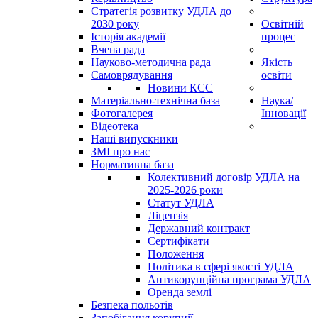
Стратегія розвитку УДЛА до
2030 року
Освітній
Історія академії
процес
Вчена рада
Науково-методична рада
Якість
Самоврядування
освіти
Новини КСС
Матеріально-технічна база
Наука/
Фотогалерея
Інновації
Відеотека
Наші випускники
ЗМІ про нас
Нормативна база
Колективний договір УДЛА на
2025-2026 роки
Статут УДЛА
Ліцензія
Державний контракт
Сертифікати
Положення
Політика в сфері якості УДЛА
Антикорупційна програма УДЛА
Оренда землі
Безпека польотів
Запобігання корупції