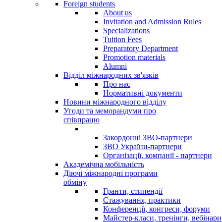
Foreign students
About us
Invitation and Admission Rules
Specializations
Tuition Fees
Preparatory Department
Promotion materials
Alumni
Відділ міжнародних зв'язків
Про нас
Нормативні документи
Новини міжнародного відділу
Угоди та меморандуми про
співпрацю
Закордонні ЗВО-партнери
ЗВО України-партнери
Організації, компанії - партнери
Академічна мобільність
Діючі міжнародні програми
обміну
Гранти, стипендії
Стажування, практики
Конференції, конгреси, форуми
Майстер-класи, тренінги, вебінари